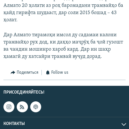
Алмато 20 ҳолати аз роҳ баромадани трамвайҳо ба
қайд гирифта шудааст, дар соли 2015 бошад – 43
ҳолат.
Дар Алмато тирамоҳи имсол ду садамаи калони
трамвайҳо рух дод, ки даҳҳо маҷрӯҳ ба ҷой гузошт
ва чандин мошинро хароб кард. Дар ин шаҳр
ҳамагӣ ду хатсайри трамвай вуҷуд дорад.
Поделиться
Follow us
ПРИСОЕДИНЯЙТЕСЬ!
КОНТАКТЫ