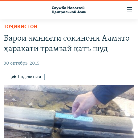
Ссылки
доступа
Вернуться
ТОҶИКИСТОН
к
О ПРОЕКТЕ
Барои амнияти сокинони Алмато
основному
ПОДПИСКА
содержанию
ҳаракати трамвай қатъ шуд
КОНТАКТЫ
Вернутся
к
30 октябрь, 2015
RFE/RL ДИРЕКТ
главной
НАСТОЯЩЕЕ ВРЕМЯ
Поделиться
навигации
Вернутся
МИГРАНТ МЕДИА
к
поиску