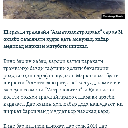
Ширкати трамвайи “Алматоэлектротранс” сар аз 31
октябр фаъолияти худро қатъ мекунад, хабар
медиҳад маркази матуботи ширкат.
Бино бар ин хабар, қарори қатъи ҳаракати
трамвайҳо баъди тафтиши ҳолати бехатарии
роҳҳои оҳан гирифта шудааст. Маркази матбуоти
ширкати “Алматоэлектротранс” мегӯяд, комисияи
махсуси созмони “Метрополитен”-и Қазоқистон
ҳолати роҳҳои трамвайгардро садамавӣ арзёбӣ
кардааст. Дар ҳамин ҳол, хабар дода нашудааст, ки
ширкат барои чанд муддат кор нахоҳад кард.
Бино бар иттилои ширкат, дар соли 2014 дар