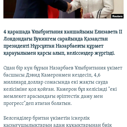
4 қарашада Ұлыбритания ханшайымы Елизавета II
Лондондағы Букингем сарайында Қазақстан
президенті Нұрсұлтан Назарбаевты құрмет
қарауылымен қарсы алып, келіссөздер жүргізді.
Одан бір күн бұрын Назарбаев Ұлыбритания үкімет
басшысы Дэвид Камеронмен кездесіп, 4,6
миллиард доллар сомасында екі жақты сауда
келісіміне қол қойған. Камерон бұл келісімді "екі
мемлекет арасындағы әріптестік даму мен
прогресс"деп атаған болатын.
Белсенділер британ үкіметін іскерлік
қызығушылықтарын адам құқықтарынан биік