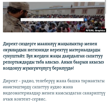
Директ сиздерге маанилүү жаңылыктар менен
окуялардын негизинде керектүү материалдарды
сунуштайт. Бул жерден жаңы даярдалган сапаттуу
репортаждарды таба аласыз. Анын баарын акысыз
колдонуу мүмкүнчүлүгү берилүүдө!
Директ – радио, телеберүү жана башка тармактагы
өнөктөштөрдү сапаттуу аудио жана
видеоматериалдар менен камсыздаган санариптүү
ачык контент-сервис.