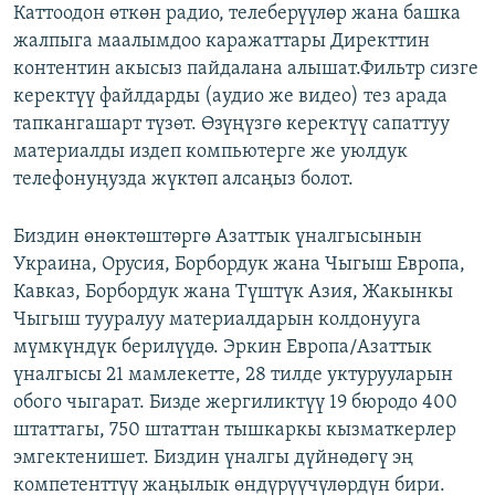
Каттоодон өткөн радио, телеберүүлөр жана башка
жалпыга маалымдоо каражаттары Директтин
контентин акысыз пайдалана алышат.Фильтр сизге
керектүү файлдарды (аудио же видео) тез арада
тапкангашарт түзөт. Өзүңүзгө керектүү сапаттуу
материалды издеп компьютерге же уюлдук
телефонуңузда жүктөп алсаңыз болот.
Биздин өнөктөштөргө Азаттык үналгысынын
Украина, Орусия, Борбордук жана Чыгыш Европа,
Кавказ, Борбордук жана Түштүк Азия, Жакынкы
Чыгыш тууралуу материалдарын колдонууга
мүмкүндүк берилүүдө. Эркин Европа/Азаттык
үналгысы 21 мамлекетте, 28 тилде уктурууларын
обого чыгарат. Бизде жергиликтүү 19 бюродо 400
штаттагы, 750 штаттан тышкаркы кызматкерлер
эмгектенишет. Биздин үналгы дүйнөдөгү эң
компетенттүү жаңылык өндүрүүчүлөрдүн бири.