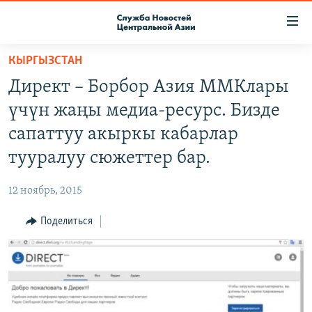
Ссылки
доступа
Вернуться
КЫРГЫЗСТАН
к
О ПРОЕКТЕ
Директ – Борбор Азия ММКлары
основному
ПОДПИСКА
содержанию
үчүн жаңы медиа-ресурс. Бизде
КОНТАКТЫ
Вернутся
сапаттуу акыркы кабарлар
к
RFE/RL ДИРЕКТ
тууралуу сюжеттер бар.
главной
НАСТОЯЩЕЕ ВРЕМЯ
навигации
12 ноябрь, 2015
Вернутся
МИГРАНТ МЕДИА
к
Поделиться
поиску