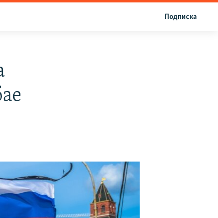
Подписка
а
бае