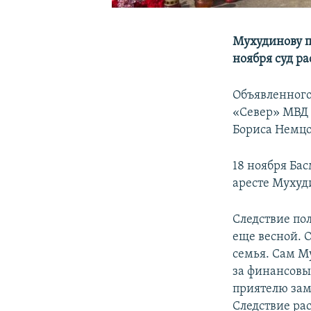
Мухудинову п
ноября суд ра
Объявленного
«Север» МВД 
Бориса Немцо
18 ноября Ба
аресте Мухуд
Следствие по
еще весной. 
семья. Сам М
за финансовы
приятелю зам
Следствие ра