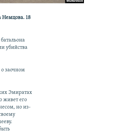
 Немцова. 18
 батальона
ии убийства
 о заочном
ских Эмиратах
о живет его
есом, но из-
своему
ееву.
быть