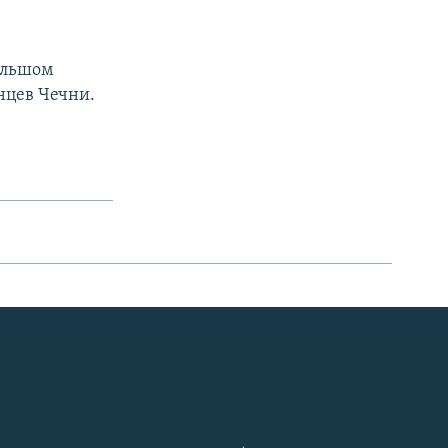
Большом
нцев Чечни.