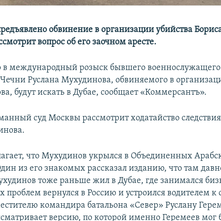
редъявлено обвинение в организации убийства Бориса
ссмотрит вопрос об его заочном аресте.
 в международный розыск бывшего военнослужащего
Чечни Руслана Мухудинова, обвиняемого в организац
ва, будут искать в Дубае, сообщает «Коммерсантъ».
сманный суд Москвы рассмотрит ходатайство следствия
инова.
лагает, что Мухудинов укрылся в Объединенных Араб
Один из его знакомых рассказал изданию, что там давн
ухудинов тоже раньше жил в Дубае, где занимался бизн
х проблем вернулся в Россию и устроился водителем к 
естителю командира батальона «Север» Руслану Герем
ссматривает версию, по которой именно Геремеев мог 