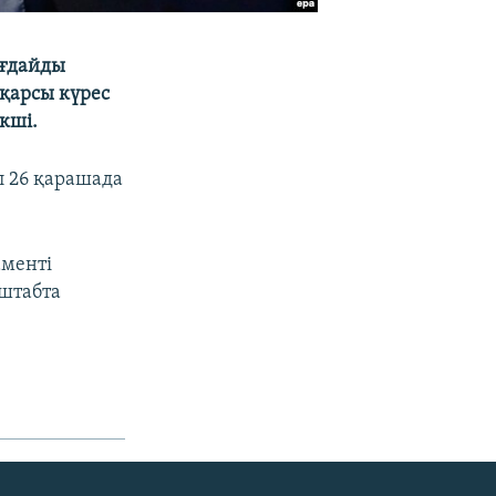
ағдайды
қарсы күрес
кші.
л 26 қарашада
аменті
сштабта