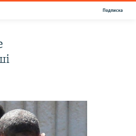
Подписка
е
ші