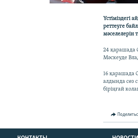
Үстіміздегі 
реттеуге бай
мәселелерін 
24 қарашада 
Мәскеуде Вла
16 қарашада 
алдында сөз 
біріңғай кол
Поделить