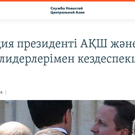
ия президенті АҚШ жән
 лидерлерімен кездеспек
ся