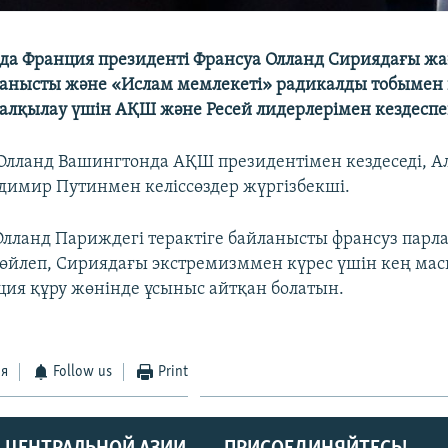
айда Франция президенті Франсуа Олланд Сириядағы ж
ланысты және «Ислам мемлекеті» радикалды тобымен 
талқылау үшін АҚШ және Ресей лидерлерімен кездеспе
Олланд Вашингтонда АҚШ президентімен кездеседі, А
димир Путинмен келіссөздер жүргізбекші.
Олланд Париждегі терактіге байланысты франсуз парл
сөйлеп, Сириядағы экстремизммен күрес үшін кең ма
ация құру жөнінде ұсыныс айтқан болатын.
ся
Follow us
Print