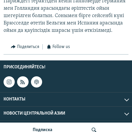
Париждегі терактіден кейін Ганноверде Германия
мен Голландия арасындағы әріптестік ойын
шегерілген болатын. Сонымен бірге сейсенбі күні
Брюсселде өтетін Бельгия мен Испания арасында
ойын да қауіпсіздік шарасы үшін өткізілмеді.
Поделиться
Follow us
ПРИСОЕДИНЯЙТЕСЬ!
КОНТАКТЫ
НОВОСТИ ЦЕНТРАЛЬНОЙ АЗИИ
CENTRAL ASIAN © 2026 RFE/RL, Inc. | Все права защищены.
Подписка