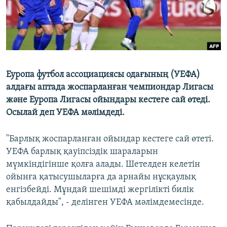
Еуропа футбол ассоциациясы одағының (УЕФА)
алдағы аптада жоспарланған чемпиондар Лигасы
және Еуропа Лигасы ойындары кестеге сай өтеді.
Осылай деп УЕФА мәлімдеді.
"Барлық жоспарланған ойындар кестеге сай өтеті.
УЕФА барлық қауіпсіздік шараларын
мүмкіндігінше қолға алады. Шетелден келетін
ойынға қатысушыларға да арнайы нұсқаулық
енгізбейді. Мұндай шешімді жергілікті билік
қабылдайды", - делінген УЕФА мәлімдемесінде.