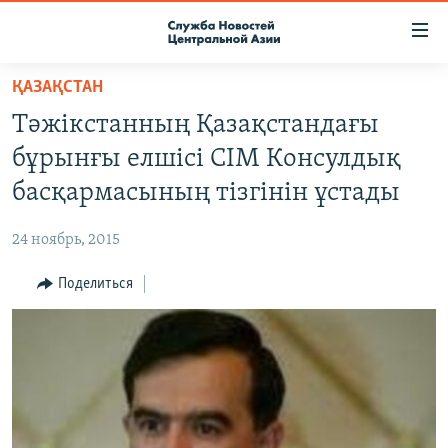
Ссылки
доступа
Вернуться
ҚАЗАҚСТАН
к
О ПРОЕКТЕ
Тәжікстанның Қазақстандағы
основному
ПОДПИСКА
содержанию
бұрынғы елшісі СІМ Консулдық
КОНТАКТЫ
Вернутся
басқармасының тізгінін ұстады
к
RFE/RL ДИРЕКТ
главной
24 ноябрь, 2015
НАСТОЯЩЕЕ ВРЕМЯ
навигации
Вернутся
Поделиться
МИГРАНТ МЕДИА
к
поиску