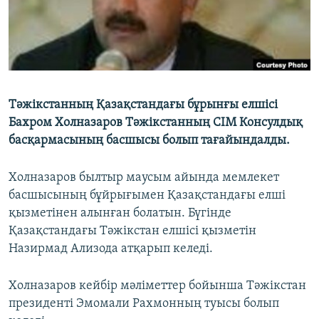
Тәжікстанның Қазақстандағы бұрынғы елшісі
Бахром Холназаров Тәжікстанның СІМ Консулдық
басқармасының басшысы болып тағайындалды.
Холназаров былтыр маусым айында мемлекет
басшысының бұйрығымен Қазақстандағы елші
қызметінен алынған болатын. Бүгінде
Қазақстандағы Тәжікстан елшісі қызметін
Назирмад Ализода атқарып келеді.
Холназаров кейбір мәліметтер бойынша Тәжікстан
президенті Эмомали Рахмонның туысы болып