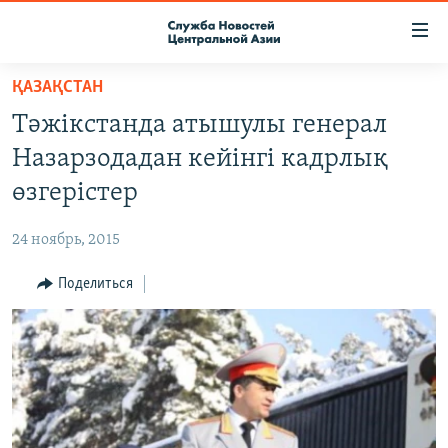
Ссылки
доступа
Вернуться
ҚАЗАҚСТАН
к
О ПРОЕКТЕ
Тәжікстанда атышулы генерал
основному
ПОДПИСКА
содержанию
Назарзодадан кейінгі кадрлық
КОНТАКТЫ
Вернутся
өзгерістер
к
RFE/RL ДИРЕКТ
главной
24 ноябрь, 2015
НАСТОЯЩЕЕ ВРЕМЯ
навигации
Вернутся
Поделиться
МИГРАНТ МЕДИА
к
поиску