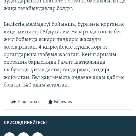
аудандарының ішкі істер органы басшылығында
жаңа тағайындаулар болды.
Биліктің мәлімдеуі бойынша, бұрынғы қорғаныс
вице-министрі Абдухалим Назарзода соңғы бес
жыл бойында әскери төңкеріс жасауды
жоспарлаған. 4 қыркүйекте құқық қорғау
органдарына шабуыл жасаған. Кейін арнайы
операция барысында Рамит шатқалында
шабуылды ұйымдастырғандардың көздері
жойылған. Бұл қақтығыста ондаған адам қайтыс
болған. 140 адам ұсталған.
Поделиться
Follow us
ПРИСОЕДИНЯЙТЕСЬ!