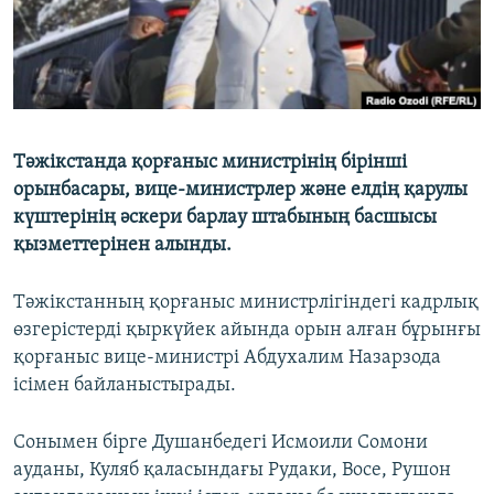
Тәжікстанда қорғаныс министрінің бірінші
орынбасары, вице-министрлер және елдің қарулы
күштерінің әскери барлау штабының басшысы
қызметтерінен алынды.
Тәжікстанның қорғаныс министрлігіндегі кадрлық
өзгерістерді қыркүйек айында орын алған бұрынғы
қорғаныс вице-министрі Абдухалим Назарзода
ісімен байланыстырады.
Сонымен бірге Душанбедегі Исмоили Сомони
ауданы, Куляб қаласындағы Рудаки, Восе, Рушон