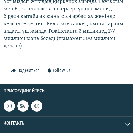
Үстіміздегі жылдың қыркүйек айында Тәжікстан
мен Қытай тәжік кәсіпкерлері үшін сомониді
бірден қытайлық юаньге айырбастау жөнінде
келісімге келген. Келісімге сәйкес, қытай тарапы
алдағы үш жылда Тәжікстанға 3 миллиард 177
миллион юань бөледі (шамамен 500 миллион
доллар).
Поделиться
Follow us
ПРИСОЕДИНЯЙТЕСЬ!
КОНТАКТЫ