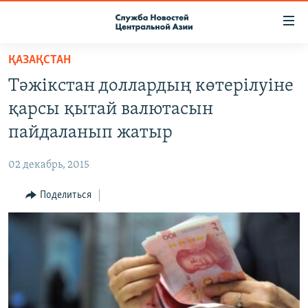
Ссылки
доступа
Вернуться
ҚАЗАҚСТАН
к
О ПРОЕКТЕ
Тәжікстан доллардың көтерілуіне
основному
ПОДПИСКА
содержанию
қарсы қытай валютасын
КОНТАКТЫ
Вернутся
пайдаланып жатыр
к
RFE/RL ДИРЕКТ
главной
02 декабрь, 2015
НАСТОЯЩЕЕ ВРЕМЯ
навигации
Вернутся
Поделиться
МИГРАНТ МЕДИА
к
поиску