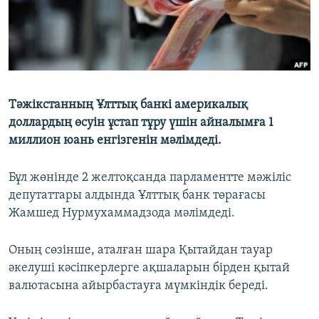
Тәжікстанның Ұлттық банкі америкалық
доллардың өсуін ұстап тұру үшін айналымға 1
миллион юань енгізгенін мәлімдеді.
Бұл жөнінде 2 желтоқсанда парламентте мәжіліс
депутаттары алдында Ұлттық банк төрағасы
Жамшед Нурмухаммадзода мәлімдеді.
Оның сөзінше, аталған шара Қытайдан тауар
әкелуші кәсіпкерлерге ақшаларын бірден қытай
валютасына айырбастауға мүмкіндік береді.