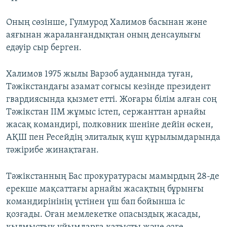
Оның сөзінше, Гулмурод Халимов басынан және
аяғынан жараланғандықтан оның денсаулығы
едәуір сыр берген.
Халимов 1975 жылы Варзоб ауданында туған,
Тәжікстандағы азамат соғысы кезінде президент
гвардиясында қызмет етті. Жоғары білім алған соң
Тәжікстан ІІМ жұмыс істеп, сержанттан арнайы
жасақ командирі, полковник шеніне дейін өскен,
АҚШ пен Ресейдің элиталық күш құрылымдарында
тәжірибе жинақтаған.
Тәжікстанның Бас прокуратурасы мамырдың 28-де
ерекше мақсаттағы арнайы жасақтың бұрынғы
командирінінің үстінен үш бап бойынша іс
қозғады. Оған мемлекетке опасыздық жасады,