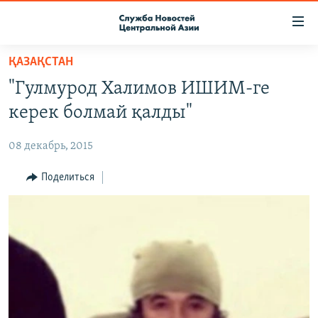
Ссылки
доступа
Вернуться
ҚАЗАҚСТАН
к
О ПРОЕКТЕ
"Гулмурод Халимов ИШИМ-ге
основному
ПОДПИСКА
содержанию
керек болмай қалды"
КОНТАКТЫ
Вернутся
к
08 декабрь, 2015
RFE/RL ДИРЕКТ
главной
НАСТОЯЩЕЕ ВРЕМЯ
Поделиться
навигации
Вернутся
МИГРАНТ МЕДИА
к
поиску