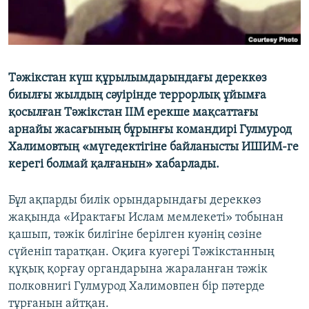
Тәжікстан күш құрылымдарындағы дереккөз
биылғы жылдың сәуірінде террорлық ұйымға
қосылған Тәжікстан ІІМ ерекше мақсаттағы
арнайы жасағының бұрынғы командирі Гулмурод
Халимовтың «мүгедектігіне байланысты ИШИМ-ге
керегі болмай қалғанын» хабарлады.
Бұл ақпарды билік орындарындағы дереккөз
жақында «Ирактағы Ислам мемлекеті» тобынан
қашып, тәжік билігіне берілген куәнің сөзіне
сүйеніп таратқан. Оқиға куәгері Тәжікстанның
құқық қорғау органдарына жараланған тәжік
полковнигі Гулмурод Халимовпен бір пәтерде
тұрғанын айтқан.