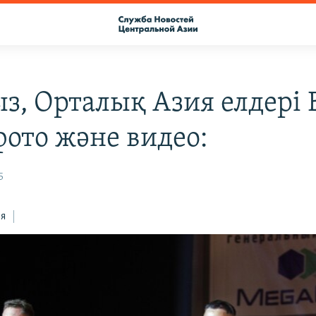
ыз, Орталық Азия елдері
фото және видео:
5
ся