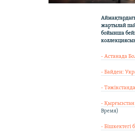
Аймақтардағы
жартылай пай
бойынша бейн
коллекциясын
- Астанада Бо
- Байден: Укр
- Тәжікстанд
- Қырғызстан 
Время)
- Бішкектегі