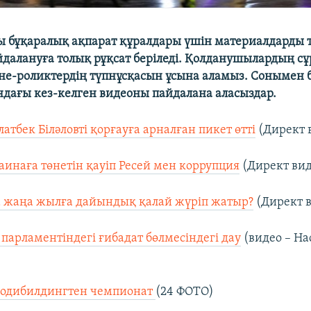
 бұқаралық ақпарат құралдары үшін материалдарды 
далануға толық рұқсат беріледі. Қолданушылардың с
е-роликтердің түпнұсқасын ұсына аламыз. Сонымен б
дағы кез-келген видеоны пайдалана аласыздар.
латбек Біләловті қорғауға арналған пикет өтті
(Директ 
аинаға төнетін қауіп Ресей мен коррупция
(Директ ви
а жаңа жылға дайындық қалай жүріп жатыр?
(Директ 
парламентіндегі ғибадат бөлмесіндегі дау
(видео – На
 бодибилдингтен чемпионат
(24 ФОТО)