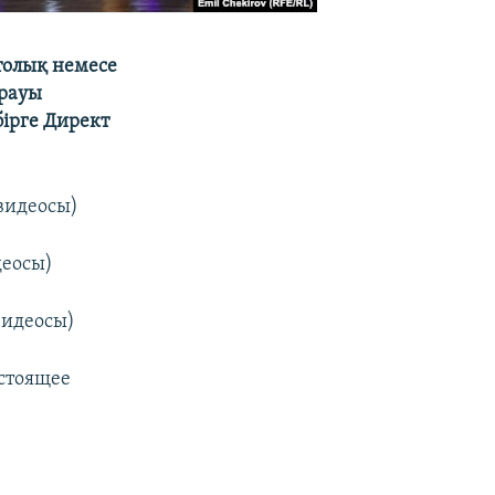
толық немесе
ұрауы
ірге Директ
видеосы)
деосы)
видеосы)
стоящее