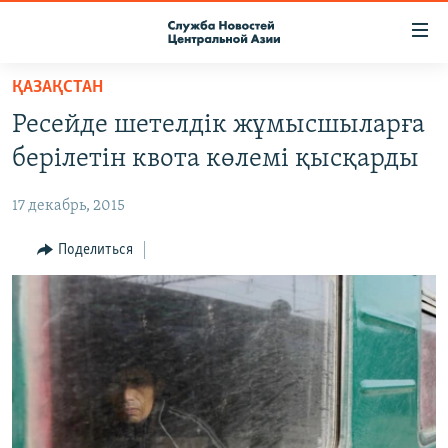
Ссылки
доступа
Вернуться
ҚАЗАҚСТАН
к
О ПРОЕКТЕ
Ресейде шетелдік жұмысшыларға
основному
ПОДПИСКА
содержанию
берілетін квота көлемі қысқарды
КОНТАКТЫ
Вернутся
к
17 декабрь, 2015
RFE/RL ДИРЕКТ
главной
НАСТОЯЩЕЕ ВРЕМЯ
Поделиться
навигации
Вернутся
МИГРАНТ МЕДИА
к
поиску