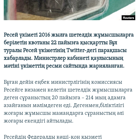
Ресей үкіметі 2016 жылға шетелдік жұмысшыларға
берілетін квотаны 22 пайызға қысқартты Бұл
туралы Ресей үкіметінің Twitter-дегі парақшасы
хабарлады. Министрлер кабинеті қаулысының
мәтіні үкіметтің ресми сайтында жарияланған.
Бұған дейін еңбек министрлігінің комиссиясы
Ресейге визамен келетін шетелдік жұмысшыларға
деген сұраныстың 20 пайызға – 214 мың адамға
азайғанын мәлімдеген еді. Дегенмен,біліктілігі
жоғары жұмысшы мамандарға сұраныстың әлі
жоғары екендігі айтылады.
Ресейдің Федералды көші-қон қызметі