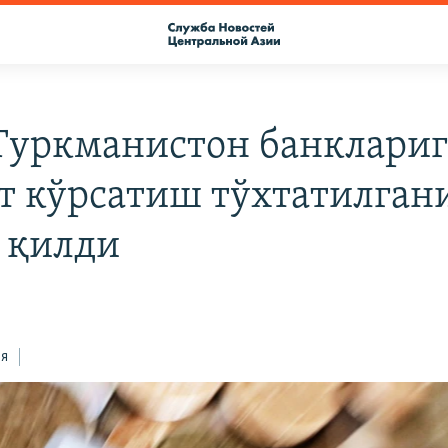
Туркманистон банклариг
т кўрсатиш тўхтатилган
 қилди
ся