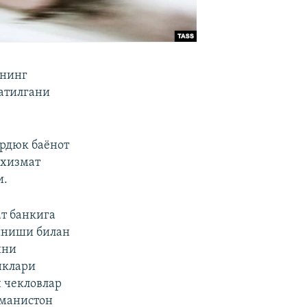
рнинг
татилгани
рдюк баёнот
 хизмат
и.
т банкига
линиши билан
ини
нклари
н чекловлар
кманистон