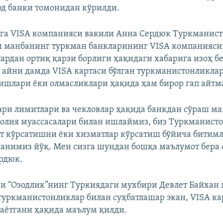
д банки томонидан кўрилди.
га VISA компанияси вакили Анна Сердюк Туркманис
 манбанинг туркман банкларининг VISA компанияси
ардан ортиқ қарзи борлиги ҳақидаги хабарига изоҳ б
 айни дамда VISA картаси бўлган туркманистонликла
ишлари ёки олмасликлари ҳақида ҳам бирор гап айтм
ари лимитлари ва чекловлар ҳақида банкдан сўраш ма
молия муассасалари билан ишлаймиз, биз Туркманист
т кўрсатишни ёки хизматлар кўрсатиш бўйича битим
ганимиз йўқ. Мен сизга шундан бошқа маълумот бера 
рдюк.
ни “Озодлик”нинг Туркиядаги мухбири Девлет Байхан
 туркманистонликлар билан суҳбатлашар экан, VISA к
аётгани ҳақида маълум қилди.