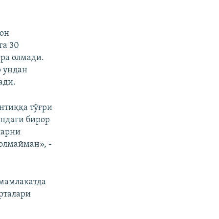
тон
га 30
ера олмади.
р ундан
ади.
нтиққа тўғри
ондаги бирор
ларни
олмайман», -
 мамлакатда
арталари