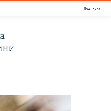
Подписка
а
ини