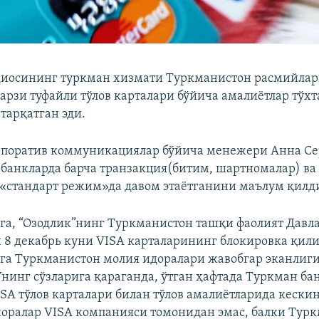
диосининг туркман хизмати Туркманистон расмийла
арзи туфайли тўлов карталари бўйича амалиётлар тўх
тарқатган эди.
рпоратив коммуникациялар бўйича менежери Анна Се
 банкларда барча транзакция(битим, шартномалар) ва
«стандарт режим»да давом этаётганини маълум қилд
га, “Озодлик”нинг Туркманистон ташқи фаолият Давла
 8 декабрь куни VISA карталарининг блокировка қи
тга Туркманистон молия идоралари жавобгар эканлиг
Унинг сўзларига қараганда, ўтган ҳафтада Туркман ба
SA тўлов карталари билан тўлов амалиётларида кески
 чоралар VISA компанияси томонидан эмас, балки Тур