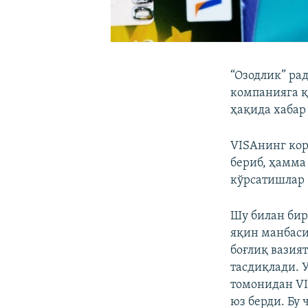
“Озодлик” ра
компанияга қ
ҳақида хабар 
VISAнинг ко
бериб, ҳамма
кўрсатишлар 
Шу билан бир
яқин манбаси
боғлиқ вазия
тасдиқлади. 
томонидан VI
юз берди. Бу