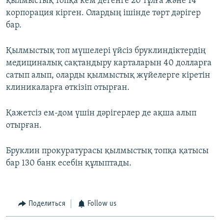
қылмыстық топқа кем дегенге 20 тұлға және 14
корпорация кірген. Олардың ішінде төрт дәрігер
бар.
Қылмыстық топ мүшелері үйсіз бруклиндіктердің
медициналық сақтандыру карталарын 40 долларға
сатып алып, оларды қылмыстық жүйелерге кіретін
клиникаларға өткізіп отырған.
Қажетсіз ем-дом үшін дәрігерлер де ақша алып
отырған.
Бруклин прокуратурасы қылмыстық топқа қатысы
бар 130 банк есебін құлыптады.
Поделиться
Follow us