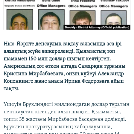
Нью-Йоркте денсаулық сақтау саласында аса ірі
алаяқтық жүйе әшкереленді. Қылмыстық топ
шамамен 150 млн доллар шығын келтірген.
Америкалық сот өткен аптада Самарқан тұрғыны
Кристина Мирбабаеваға, оның күйеуі Александр
Копенкинге және анасы Ирина Федороваға айып
тақты.
Үшеуін Бруклиндегі миллиондаған доллар тұратын
пентхаустан кісендеп алып шықты. Қылмыстық
топты 35 жастағы Мирбабаева басқарған делінеді.
Бруклин прокуратурасының хабарлауынша,