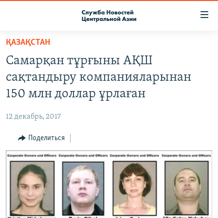
Ссылки
доступа
Вернуться
ҚАЗАҚСТАН
к
О ПРОЕКТЕ
Самарқан тұрғыны АҚШ
основному
ПОДПИСКА
содержанию
сақтандыру компанияларынан
КОНТАКТЫ
Вернутся
150 млн доллар ұрлаған
к
RFE/RL ДИРЕКТ
главной
12 декабрь, 2017
НАСТОЯЩЕЕ ВРЕМЯ
навигации
Вернутся
Поделиться
МИГРАНТ МЕДИА
к
поиску