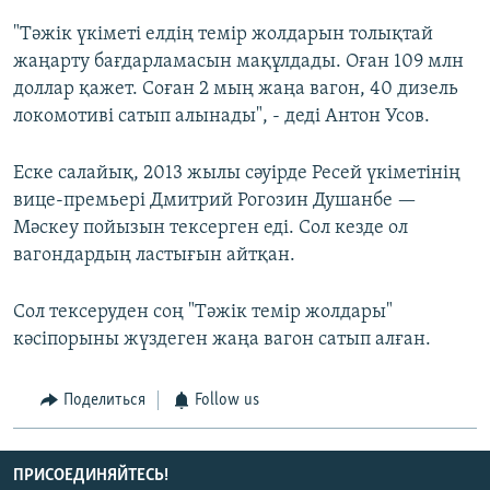
"Тәжік үкіметі елдің темір жолдарын толықтай
жаңарту бағдарламасын мақұлдады. Оған 109 млн
доллар қажет. Соған 2 мың жаңа вагон, 40 дизель
локомотиві сатып алынады", - деді Антон Усов.
Еске салайық, 2013 жылы сәуірде Ресей үкіметінің
вице-премьері Дмитрий Рогозин Душанбе —
Мәскеу пойызын тексерген еді. Сол кезде ол
вагондардың ластығын айтқан.
Сол тексеруден соң "Тәжік темір жолдары"
кәсіпорыны жүздеген жаңа вагон сатып алған.
Поделиться
Follow us
ПРИСОЕДИНЯЙТЕСЬ!