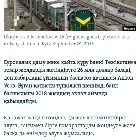
Ukraine -- A locomotive with freight wagons is pictured at a
railway station in Kyiv, September 29, 2015
Еуропалық даму және қайта құру банкі Тәжікстанға
темір жолдарды жетілдіруге 26 млн доллар бөледі,
деп хабарлады ұйымның баспасөз хатшысы Антон
Усов. Бұған қатысты түпкілікті шешімді банк
басшылығы 2018 жылдың ақпан айында
қабылдайды.
Қаражат жаңа вагондар, дизель локомотивтерін
алуға, сонымен бірге ғимараттарды жөндеуге және
басқа да өнімдер алуға жұмсалады.