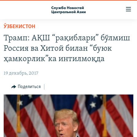
Ссылки
доступа
Вернуться
ӮЗБЕКИСТОН
к
О ПРОЕКТЕ
Трамп: АҚШ “рақиблари” бўлмиш
основному
ПОДПИСКА
содержанию
Россия ва Хитой билан “буюк
КОНТАКТЫ
Вернутся
ҳамкорлик”ка интилмоқда
к
RFE/RL ДИРЕКТ
главной
19 декабрь, 2017
НАСТОЯЩЕЕ ВРЕМЯ
навигации
Вернутся
Поделиться
МИГРАНТ МЕДИА
к
поиску