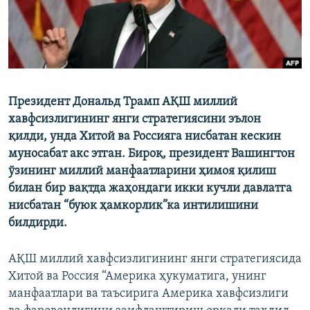
Президент Дональд Трамп АҚШ миллий
хавфсизлигининг янги стратегиясини эълон
қилди, унда Хитой ва Россияга нисбатан кескин
муносабат акс этган. Бироқ, президент Вашингтон
ўзининг миллий манфаатларини ҳимоя қилиш
билан бир вақтда жаҳондаги икки кучли давлатга
нисбатан “буюк ҳамкорлик”ка интилишини
билдирди.
АҚШ миллий хавфсизлигининг янги стратегиясида
Хитой ва Россия “Америка ҳукуматига, унинг
манфаатлари ва таъсирига Америка хавфсизлиги