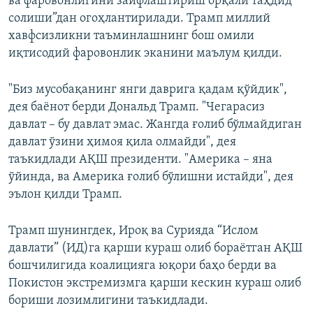
ва фаровонлигини заифлаштириш орқали таҳдид
солиши”дан огоҳлантирилади. Трамп миллий
хавфсизликни таъминлашнинг бош омили
иқтисодий фаровонлик эканини маълум қилди.
"Биз мусобақанинг янги даврига қадам қўйдик",
дея баёнот берди Дональд Трамп. "Чегарасиз
давлат – бу давлат эмас. Жангда ғолиб бўлмайдиган
давлат ўзини ҳимоя қила олмайди", дея
таъкидлади АҚШ президенти. "Америка – яна
ўйинда, ва Америка ғолиб бўлишни истайди", дея
эълон қилди Трамп.
Трамп шунингдек, Ироқ ва Сурияда “Ислом
давлати” (ИД)га қарши кураш олиб бораётган АҚШ
бошчилигида коалицияга юқори баҳо берди ва
Покистон экстремизмга қарши кескин кураш олиб
бориши лозимлигини таъкидлади.