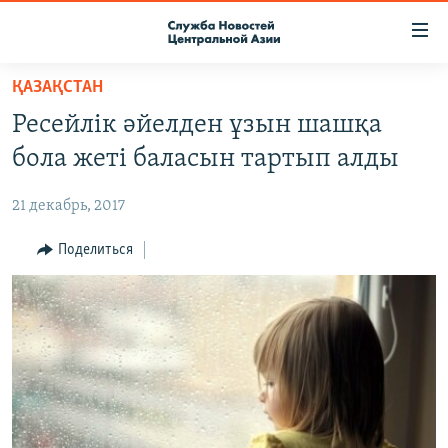
Ссылки
доступа
Вернуться
ҚАЗАҚСТАН
к
О ПРОЕКТЕ
Ресейлік әйелден ұзын шашқа
основному
ПОДПИСКА
содержанию
бола жеті баласын тартып алды
КОНТАКТЫ
Вернутся
к
21 декабрь, 2017
RFE/RL ДИРЕКТ
главной
НАСТОЯЩЕЕ ВРЕМЯ
Поделиться
навигации
Вернутся
МИГРАНТ МЕДИА
к
поиску