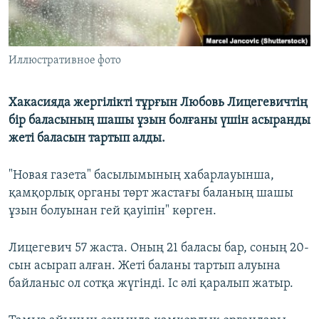
Иллюстративное фото
Хакасияда жергілікті тұрғын Любовь Лицегевичтің
бір баласының шашы ұзын болғаны үшін асыранды
жеті баласын тартып алды.
"Новая газета" басылымының хабарлауынша,
қамқорлық органы төрт жастағы баланың шашы
ұзын болуынан гей қауіпін" көрген.
Лицегевич 57 жаста. Оның 21 баласы бар, соның 20-
сын асырап алған. Жеті баланы тартып алуына
байланыс ол сотқа жүгінді. Іс әлі қаралып жатыр.