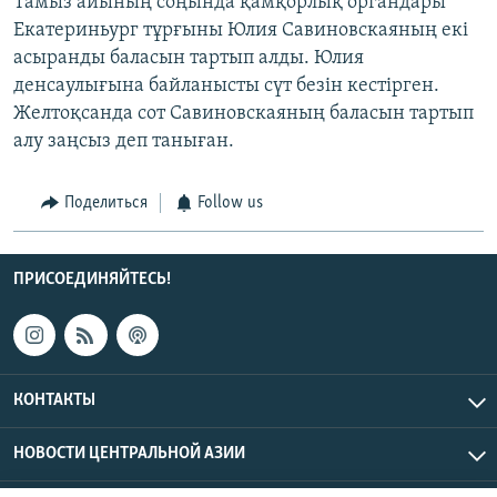
Тамыз айының соңында қамқорлық органдары
Екатериньург тұрғыны Юлия Савиновскаяның екі
асыранды баласын тартып алды. Юлия
денсаулығына байланысты сүт безін кестірген.
Желтоқсанда сот Савиновскаяның баласын тартып
алу заңсыз деп таныған.
Поделиться
Follow us
ПРИСОЕДИНЯЙТЕСЬ!
КОНТАКТЫ
НОВОСТИ ЦЕНТРАЛЬНОЙ АЗИИ