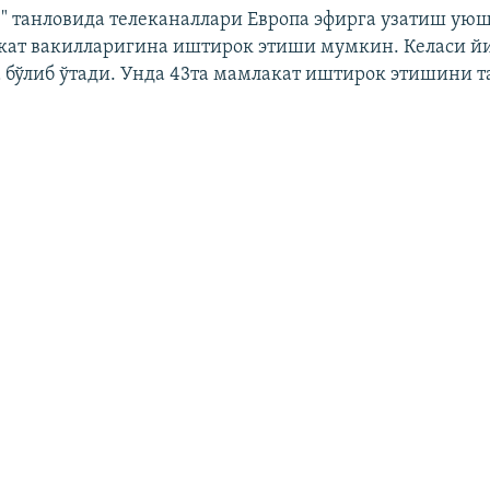
" танловида телеканаллари Европа эфирга узатиш ую
кат вакилларигина иштирок этиши мумкин. Келаси й
 бўлиб ўтади. Унда 43та мамлакат иштирок этишини т