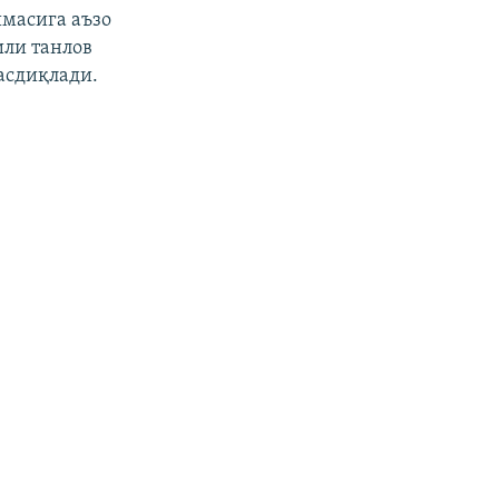
шмасига аъзо
или танлов
асдиқлади.