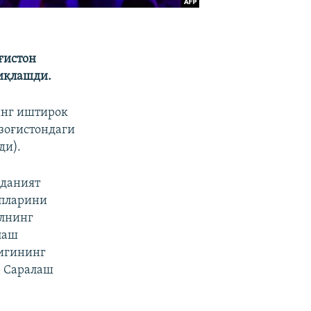
ғистон
диқлашди.
инг иштирок
зоғистондаги
ди).
аданият
апларини
илнинг
лаш
лигининг
. Саралаш