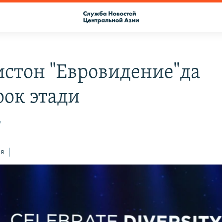
истон "Евровидение"да
ок этади
7
ся