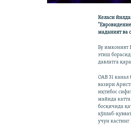
Келаси йилда
"Евровидение
маданият ва 
Бу имконият 
этиш борасид
давлатга қар
ОАВ 31 канал
вазири Арист
иқтибос сифа
майида катта
босқичида қа
қўллаб-қувва
учун кастинг 