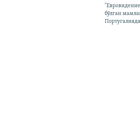
"Евровидение
бўлган мамла
Португалияда