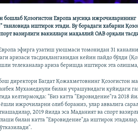
н бошлаб Қозоғистон Европа мусиқа ижрочиларининг
" танловида иштирок этади. Бу борадаги хабарни Қозо
спорт вазирлиги вакиллари маҳаллий ОАВ орқали тас
Европа эфирга узатиш уюшмаси томонидан 31 каналн
аги аризаси тасдиқланганидан кейин пайдо бўлди (Қо
ашли телеканалар ариза беришда иштирок эта олишма
 бош директори Багдат Қожахметовнинг Қозоғистон м
анбек Мухамедиули билан учрашувидаги қуйидаги г
тида келтирмоқда: "Биз катта "Евровидение"га 2018 й
 ёшли ижрочиларни олиб борамиз, улар аввалига сара
тнашадилар, 2019 йилда эса Маданият ва спорт вазир
тлаши билан катта "Евровидение"да иштирок этадилар
ўтказилади".