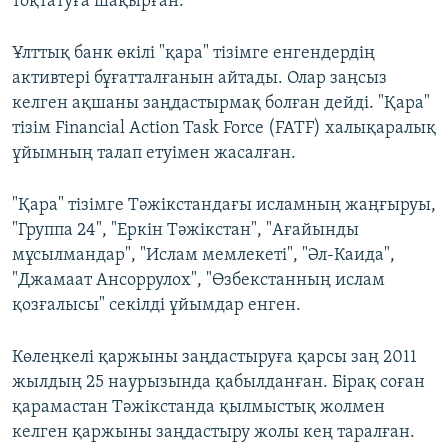
тоқтатуға шақырған.
Ұлттық банк өкілі "қара" тізімге енгендердің
активтері бұғатталғанын айтады. Олар заңсыз
келген ақшаны заңдастырмақ болған дейді. "Қара"
тізім Financial Action Task Force (FATF) халықаралық
ұйымның талап етуімен жасалған.
"Қара" тізімге Тәжікстандағы исламның жаңғыруы,
"Группа 24", "Еркін Тәжікстан", "Ағайынды
мұсылмандар", "Ислам мемлекеті", "Әл-Каида",
"Джамаат Ансоррулох", "Өзбекстанның ислам
қозғалысы" секілді ұйымдар енген.
Көлеңкелі қаржыны заңдастыруға қарсы заң 2011
жылдың 25 наурызында қабылданған. Бірақ соған
қарамастан Тәжікстанда қылмыстық жолмен
келген қаржыны заңдастыру жолы кең таралған.