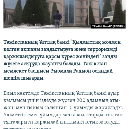
Тәжікстанның Ұлттық банкі "Қылмыстық жолмен
келген ақшаны заңдастыруға және терроризмді
қаржыландыруға қарсы күрес жөніндегі" заңды
жүзеге асыруда жауапты болады. Тәжікстан
мемлекет басшысы Эмомали Рахмон осындай
шешім шығарды.
Биыл көктемде Тәжікстанның Ұлттық банкі ауыр
қылмысы үшін іздеуде жүрген 200 адамның аты-
жөні мен тыйым салынған 15 ұйымды жариялады.
Үкіметтік емес ұйымдар мен азаматтарды аталған
тұлғалармен қаржылай ынтымақтастық жасауды