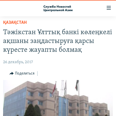
Ссылки
доступа
Вернуться
ҚАЗАҚСТАН
к
О ПРОЕКТЕ
Тәжікстан Ұлттық банкі көлеңкелі
основному
ПОДПИСКА
содержанию
ақшаны заңдастыруға қарсы
КОНТАКТЫ
Вернутся
күресте жауапты болмақ
к
RFE/RL ДИРЕКТ
главной
26 декабрь, 2017
НАСТОЯЩЕЕ ВРЕМЯ
навигации
Вернутся
Поделиться
МИГРАНТ МЕДИА
к
поиску