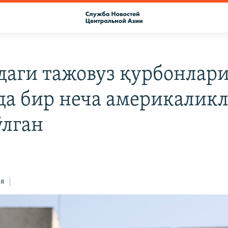
даги тажовуз қурбонлар
да бир неча америкалик
ўлган
ся