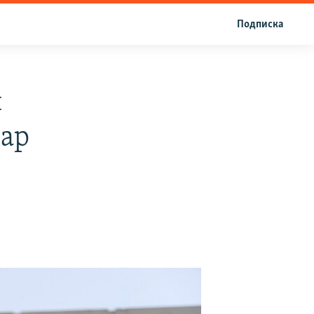
Подписка
и
лар