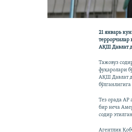
21 январь ку
террорчилар 
АҚШ Давлат д
Тажовуз соди
фуқаролари б
АҚШ Давлат д
бўлганлигига
Тез орада АР
бир неча Аме
содир этилга
Агентлик Қоб