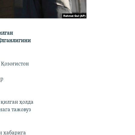
илган
бўлганлигини
 Қозоғистон
ар
 қилган ҳолда
нага тажовуз
н хабарига