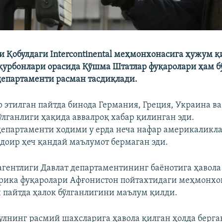
ни Қобулдаги Intercontinental меҳмонхонасига ҳужум қ
қурбонлари орасида Қўшма Штатлар фуқаролари ҳам 
епартаменти расман тасдиқлади.
р этилган пайтда бинода Германия, Греция, Украина ва
ўлганлиги ҳақида аввалроқ хабар қилинган эди.
епартаменти ходими у ерда неча нафар америкаликл
 доир ҳеч қандай маълумот бермаган эди.
 агентлиги Давлат департаментининг баёнотига ҳавола
рика фуқаролари Афғонистон пойтахтидаги меҳмонхо
н пайтда ҳалок бўлганлигини маълум қилди.
улнинг расмий шахсларига ҳавола қилган ҳолда берга