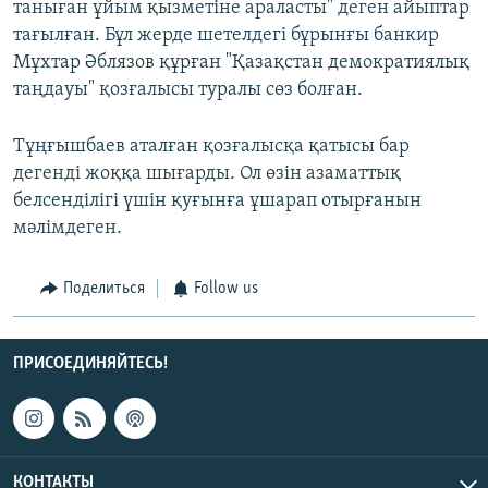
таныған ұйым қызметіне араласты" деген айыптар
тағылған. Бұл жерде шетелдегі бұрынғы банкир
Мұхтар Әблязов құрған "Қазақстан демократиялық
таңдауы" қозғалысы туралы сөз болған.
Тұңғышбаев аталған қозғалысқа қатысы бар
дегенді жоққа шығарды. Ол өзін азаматтық
белсенділігі үшін қуғынға ұшарап отырғанын
мәлімдеген.
Поделиться
Follow us
ПРИСОЕДИНЯЙТЕСЬ!
КОНТАКТЫ