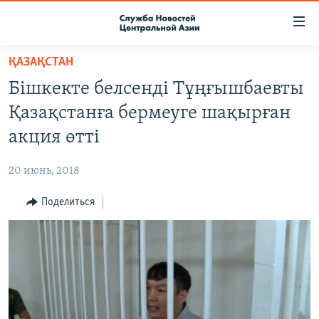
Ссылки
доступа
Вернуться
ҚАЗАҚСТАН
к
О ПРОЕКТЕ
Бішкекте белсенді Тұңғышбаевты
основному
ПОДПИСКА
содержанию
Қазақстанға бермеуге шақырған
КОНТАКТЫ
Вернутся
акция өтті
к
RFE/RL ДИРЕКТ
главной
20 июнь, 2018
НАСТОЯЩЕЕ ВРЕМЯ
навигации
Вернутся
Поделиться
МИГРАНТ МЕДИА
к
поиску