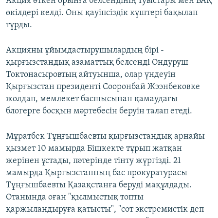
Акция өткен орынға белсендінің туыстары мен БАҚ
өкілдері келді. Оны қауіпсіздік күштері бақылап
тұрды.
Акцияны ұйымдастырушылардың бірі -
қырғызстандық азаматтық белсенді Ондуруш
Токтонасыровтың айтуынша, олар үндеуін
Қырғызстан президенті Сооронбай Жээнбековке
жолдап, мемлекет басшысынан қамаудағы
блогерге босқын мәртебесін беруін талап етеді.
Мұратбек Тұңғышбаевты қырғызстандық арнайы
қызмет 10 мамырда Бішкекте тұрып жатқан
жерінен ұстады, пәтерінде тінту жүргізді. 21
мамырда Қырғызстанның бас прокуратурасы
Тұңғышбаевты Қазақстанға беруді мақұлдады.
Отанында оған "қылмыстық топты
қаржыландыруға қатысты", "сот экстремистік деп