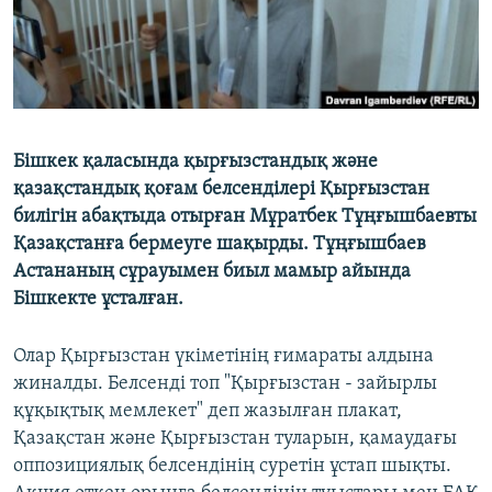
Бішкек қаласында қырғызстандық және
қазақстандық қоғам белсенділері Қырғызстан
билігін абақтыда отырған Мұратбек Тұңғышбаевты
Қазақстанға бермеуге шақырды. Тұңғышбаев
Астананың сұрауымен биыл мамыр айында
Бішкекте ұсталған.
Олар Қырғызстан үкіметінің ғимараты алдына
жиналды. Белсенді топ "Қырғызстан - зайырлы
құқықтық мемлекет" деп жазылған плакат,
Қазақстан және Қырғызстан туларын, қамаудағы
оппозициялық белсендінің суретін ұстап шықты.