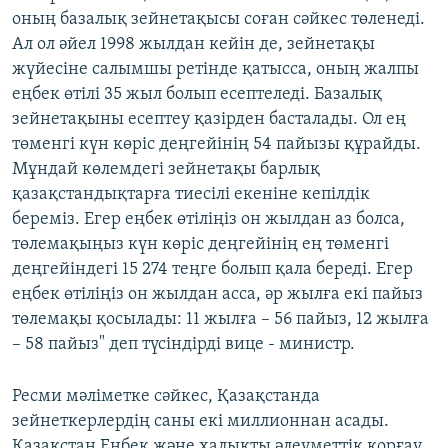
оның базалық зейнетақысы соған сәйкес төленеді.
Ал ол әйел 1998 жылдан кейін де, зейнетақы
жүйесіне салымшы ретінде қатысса, оның жалпы
еңбек өтілі 35 жыл болып есептеледі. Базалық
зейнетақыны есептеу қазірден басталады. Ол ең
төменгі күн көріс деңгейінің 54 пайызы құрайды.
Мұндай көлемдегі зейнетақы барлық
қазақстандықтарға тиесілі екеніне кепілдік
береміз. Егер еңбек өтіліңіз он жылдан аз болса,
төлемақыңыз күн көріс деңгейінің ең төменгі
деңгейіндегі 15 274 теңге болып қала береді. Егер
еңбек өтіліңіз он жылдан асса, әр жылға екі пайыз
төлемақы қосылады: 11 жылға – 56 пайыз, 12 жылға
– 58 пайыз" деп түсіндірді вице - министр.
Ресми мәліметке сәйкес, Қазақстанда
зейнеткерлердің саны екі миллионнан асады.
Қазақстан Еңбек және халықты әлеуметтік қорғау