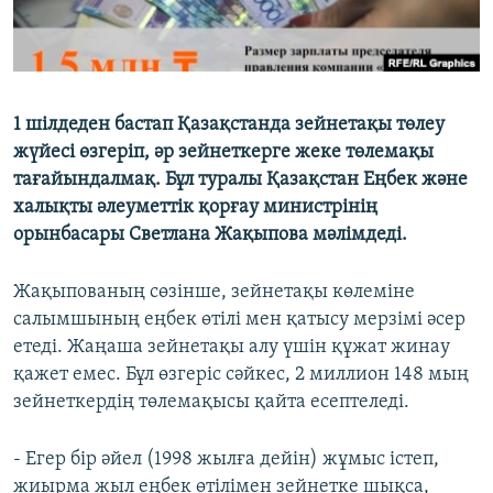
1 шілдеден бастап Қазақстанда зейнетақы төлеу
жүйесі өзгеріп, әр зейнеткерге жеке төлемақы
тағайындалмақ. Бұл туралы Қазақстан Еңбек және
халықты әлеуметтік қорғау министрінің
орынбасары Светлана Жақыпова мәлімдеді.
Жақыпованың сөзінше, зейнетақы көлеміне
салымшының еңбек өтілі мен қатысу мерзімі әсер
етеді. Жаңаша зейнетақы алу үшін құжат жинау
қажет емес. Бұл өзгеріс сәйкес, 2 миллион 148 мың
зейнеткердің төлемақысы қайта есептеледі.
- Егер бір әйел (1998 жылға дейін) жұмыс істеп,
жиырма жыл еңбек өтілімен зейнетке шықса,