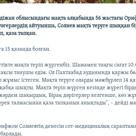
ндіжан облысындағы мақта алқабында 56 жастағы Ори
Куәгерлердің айтуынша, Солиев мақта теруге шыққан бі
, қаза тапқан.
а 15 қазанда болған.
істікте мақта теріп жүргенбіз. Шамамен таңғы сағат 10
ақсы танушы едім. Ол Пахтаабад ауданында қаржы бө
 жұмыс істеген. Мақта теруге оларды мәжбүрлеп 14 қа
лқабқа шықты. Мақта теріп жүрген кезінде жүрегі бірд
-жәрдем шақырдық. Бірақ дәрігерлер келгенше, көз ж
үрек талмасынан қаза тапқанын анықтады", – дейді 
рифжон Солиевтің денесін сот-медициналық сараптам
абарлады.