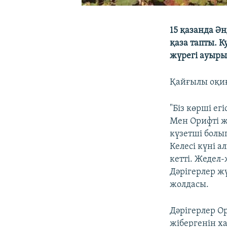
15 қазанда Ә
қаза тапты. 
жүрегі ауырып
Қайғылы оқиғ
"Біз көрші ег
Мен Орифті ж
күзетші болып
Келесі күні а
кетті. Жедел
Дәрігерлер ж
жолдасы.
Дәрігерлер О
жібергенін х