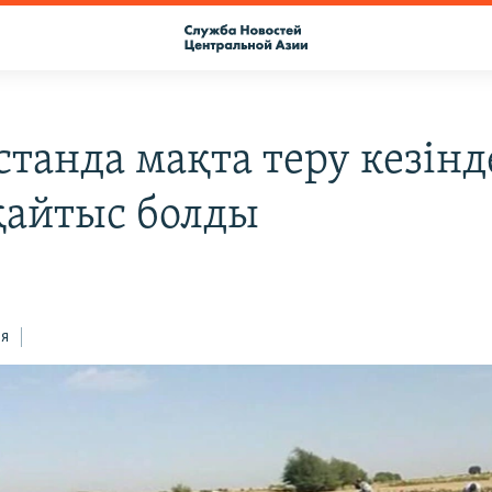
танда мақта теру кезінд
қайтыс болды
8
ся