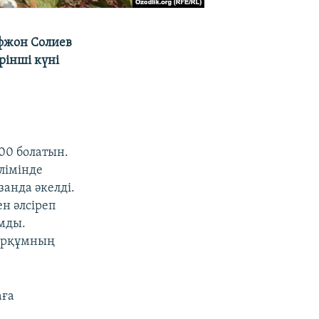
фжон Солиев
рінші күні
.00 болатын.
лімінде
занда әкелді.
ен әлсіреп
ұмды.
марқұмның
аға