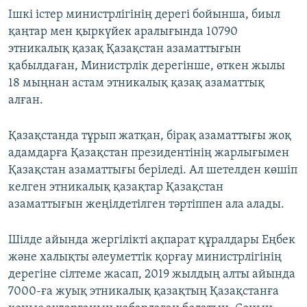
Ішкі істер министрлігінің дерегі бойынша, биыл
қаңтар мен қыркүйек аралығында 10790
этникалық қазақ Қазақстан азаматтығын
қабылдаған, Министрлік дерегінше, өткен жылы
18 мыңнан астам этникалық қазақ азаматтық
алған.
Қазақстанда тұрып жатқан, бірақ азаматтығы жоқ
адамдарға Қазақстан президентінің жарлығымен
Қазақстан азаматтығы беріледі. Ал шетелден көшіп
келген этникалық қазақтар Қазақстан
азаматтығын жеңілдетілген тәртіппен ала алады.
Шілде айында жергілікті ақпарат құралдары Еңбек
және халықты әлеуметтік қорғау министрлігінің
дерегіне сілтеме жасап, 2019 жылдың алты айында
7000-ға жуық этникалық қазақтың Қазақстанға