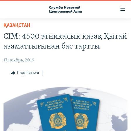
Ссылки
доступа
Вернуться
ҚАЗАҚСТАН
к
О ПРОЕКТЕ
СІМ: 4500 этникалық қазақ Қытай
основному
ПОДПИСКА
содержанию
азаматтығынан бас тартты
КОНТАКТЫ
Вернутся
к
17 ноябрь, 2019
RFE/RL ДИРЕКТ
главной
НАСТОЯЩЕЕ ВРЕМЯ
Поделиться
навигации
Вернутся
МИГРАНТ МЕДИА
к
поиску