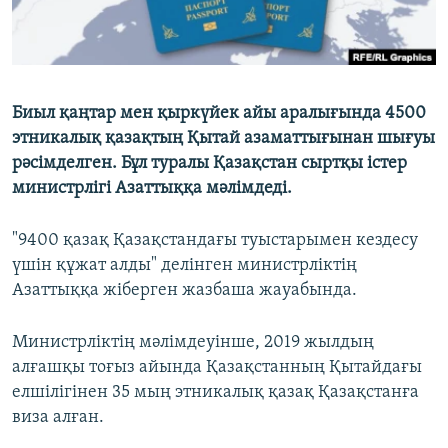
Биыл қаңтар мен қыркүйек айы аралығында 4500
этникалық қазақтың Қытай азаматтығынан шығуы
рәсімделген. Бұл туралы Қазақстан сыртқы істер
министрлігі Азаттыққа мәлімдеді.
"9400 қазақ Қазақстандағы туыстарымен кездесу
үшін құжат алды" делінген министрліктің
Азаттыққа жіберген жазбаша жауабында.
Министрліктің мәлімдеуінше, 2019 жылдың
алғашқы тоғыз айында Қазақстанның Қытайдағы
елшілігінен 35 мың этникалық қазақ Қазақстанға
виза алған.