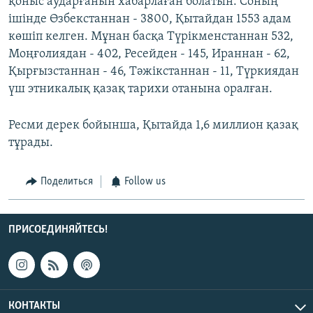
қоныс аударғанын хабарлаған болатын. Соның
ішінде Өзбекстаннан - 3800, Қытайдан 1553 адам
көшіп келген. Мұнан басқа Түрікменстаннан 532,
Моңғолиядан - 402, Ресейден - 145, Ираннан - 62,
Қырғызстаннан - 46, Тәжікстаннан - 11, Түркиядан
үш этникалық қазақ тарихи отанына оралған.
Ресми дерек бойынша, Қытайда 1,6 миллион қазақ
тұрады.
Поделиться
Follow us
ПРИСОЕДИНЯЙТЕСЬ!
КОНТАКТЫ