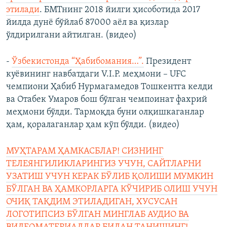
этилади
. БМТнинг 2018 йилги ҳисоботида 2017
йилда дунё бўйлаб 87000 аёл ва қизлар
ўлдирилгани айтилган. (видео)
-
Ўзбекистонда “Ҳабибомания…”.
Президент
куёвининг навбатдаги V.I.P. меҳмони – UFC
чемпиони Ҳабиб Нурмагамедов Тошкентга келди
ва Отабек Умаров бош бўлган чемпоинат фахрий
меҳмони бўлди. Тармоқда буни олқишкаганлар
ҳам, қоралаганлар ҳам кўп бўлди. (видео)
МУҲТАРАМ ҲАМКАСБЛАР! СИЗНИНГ
ТЕЛЕЯНГИЛИКЛАРИНГИЗ УЧУН, САЙТЛАРНИ
УЗАТИШ УЧУН КЕРАК БЎЛИБ ҚОЛИШИ МУМКИН
БЎЛГАН ВА ҲАМКОРЛАРГА КЎЧИРИБ ОЛИШ УЧУН
ОЧИҚ ТАҚДИМ ЭТИЛАДИГАН, ХУСУСАН
ЛОГОТИПСИЗ БЎЛГАН МИНГЛАБ АУДИО ВА