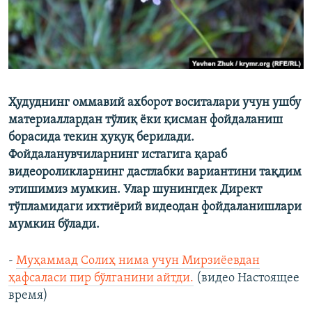
Ҳудуднинг оммавий ахборот воситалари учун ушбу
материаллардан тўлиқ ёки қисман фойдаланиш
борасида текин ҳуқуқ берилади.
Фойдаланувчиларнинг истагига қараб
видеороликларнинг дастлабки вариантини тақдим
этишимиз мумкин. Улар шунингдек Директ
тўпламидаги ихтиёрий видеодан фойдаланишлари
мумкин бўлади.
-
Муҳаммад Солиҳ нима учун Мирзиёевдан
ҳафсаласи пир бўлганини айтди.
(видео Настоящее
время)​