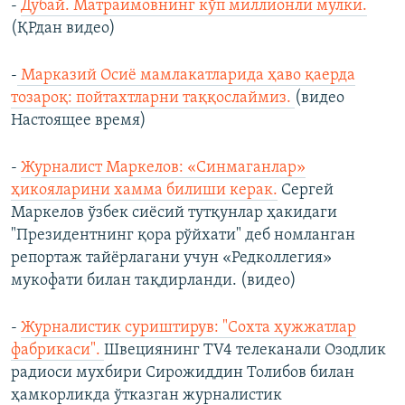
-
Дубай. Матраимовнинг кўп миллионли мулки.
(ҚРдан видео​)
-
Марказий Осиё мамлакатларида ҳаво қаерда
тозароқ: пойтахтларни таққослаймиз.
(видео
Настоящее время)
-
Журналист Маркелов: «Синмаганлар»
ҳикояларини хамма билиши керак.
Сергей
Маркелов ўзбек сиёсий тутқунлар ҳакидаги
"Президентнинг қора рўйхати" деб номланган
репортаж тайёрлагани учун «Редколлегия»
мукофати билан тақдирланди. (видео)
-
Журналистик суриштирув: "Сохта ҳужжатлар
фабрикаси".
Швециянинг TV4 телеканали Озодлик
радиоси мухбири Сирожиддин Толибов билан
ҳамкорликда ўтказган журналистик