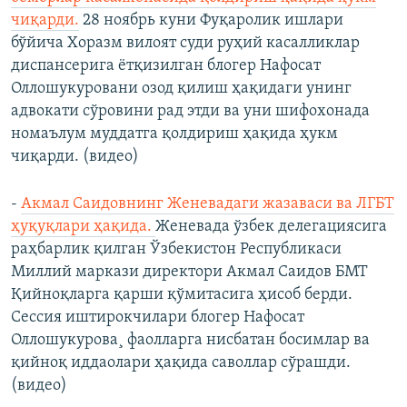
чиқарди.
28 ноябрь ​куни Фуқаролик ишлари
бўйича Хоразм вилоят суди руҳий касалликлар
диспансерига ётқизилган блогер Нафосат
Оллошукуровани озод қилиш ҳақидаги унинг
адвокати сўровини рад этди ва уни шифохонада
номаълум муддатга қолдириш ҳақида ҳукм
чиқарди. (видео)
-
Акмал Саидовнинг Женевадаги жазаваси ва ЛГБТ
ҳуқуқлари ҳақида.
Женевада ўзбек делегациясига
раҳбарлик қилган Ўзбекистон Республикаси
Миллий маркази директори Акмал Саидов БМТ
Қийноқларга қарши қўмитасига ҳисоб берди.
Сессия иштирокчилари блогер Нафосат
Оллошукурова¸ фаолларга нисбатан босимлар ва
қийноқ иддаолари ҳақида саволлар сўрашди.
(видео)