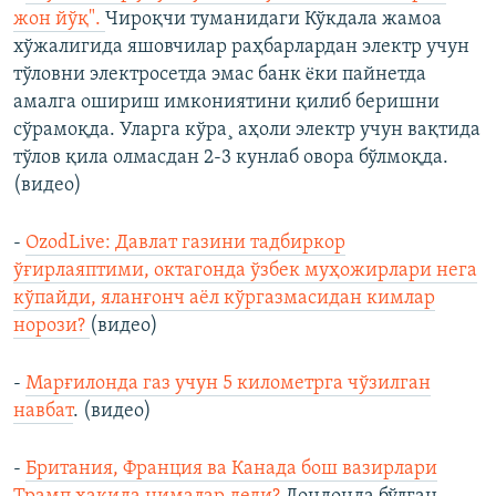
жон йўқ".
Чироқчи туманидаги Кўкдала жамоа
хўжалигида яшовчилар раҳбарлардан электр учун
тўловни электросетда эмас банк ëки пайнетда
амалга ошириш имкониятини қилиб беришни
сўрамоқда. Уларга кўра¸ аҳоли электр учун вақтида
тўлов қила олмасдан 2-3 кунлаб овора бўлмоқда.
(видео​)
-
OzodLive: Давлат газини тадбиркор
ўғирлаяптими, октагонда ўзбек муҳожирлари нега
кўпайди, яланғонч аёл кўргазмасидан кимлар
норози?
(видео​)
-
Марғилонда газ учун 5 километрга чўзилган
навбат
. (видео​)
-
Британия, Франция ва Канада бош вазирлари