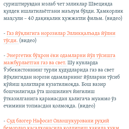
суриштирувдан юзлаб чет элликлар Швецияда
қулдек ишлатилаётгани маълум бўлди. Ҳамкорлик
маҳсули – 40 дақиқалик ҳужжатли фильм. (видео)
-
Газ йўқлигига норозилар Элликқалъада йўлни
тўсди.
(видео)
-
Энергетик бўҳрон ëки одамларни йўл тўсишга
мажбурлаëтган газ ва свет.
Шу кунларда
Ўзбекистоннинг турли ҳудудларида газ ва свет
йўқлигидан норози одамларнинг йўлларни тўсиб
қўйиш ҳолатлари кузатилмоқда. Бош вазир
бошчилигида ўта шошилинч йиғилиш
ўтказилганига қарамасдан ҳалигача муаммо ўз
ечимини топмасдан қолмоқда. (видео)
-
Суд блогер Нафосат Оллошукуровани руҳий
беморлар касалхонасида қолдириш ҳақида ҳукм