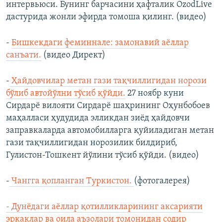
интервьюси. Бунинг барчасини ҳафталик OzodLive
дастурида жонли эфирда томоша қилинг. (видео)
-
Бишкекдаги феминнале: замонавий аёллар
санъати.
(видео Директ)​
-
Ҳайдовчилар метан гази тақчиллигидан норози
бўлиб автойўлни тўсиб қўйди.
27 ноябр куни
Сирдарё вилояти Сирдарё шаҳрининг Оҳунбобоев
маҳалласи ҳудудида элликдан зиёд ҳайдовчи
заправкаларда автомобилларга қуйиладиган метан
гази тақчиллигидан норозилик билдириб,
Гулистон-Тошкент йўлини тўсиб қўйди. (видео)
-
Чангга қопланган Туркистон.
(фотогалерея)
-
Дунёдаги аёллар қотилликларининг аксарияти
эркаклар ва оила аъзолари томонидан содир