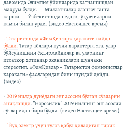
давомида Олимпия ўйинларида қатнашишдан
маҳрум бўлди. — Миллатчилар яланғоч танга
қарши. — Ўзбекистонда педагог ўқувчиларни
қамчи билан урди. (видео Настоящее время)
-
Татаристонда «ФемҚизлар» ҳаракати пайдо
бўлди.
Татар аёллари кучли характерга эга, улар
бўйсунишини ёқтирмайдилар ва уларнинг
итоаткор хотинлар эканликлари шунчаки
стереотип. «ФемҚизлар – Татаристон феминистлар
ҳаракати» фаолларидан бини шундай дейди
.
(видео)​
-
2019 йилда дунёдаги энг асосий бўлган сўзларни
аниқлашди
. "Норозилик" 2019 йилнинг энг асосий
сўзларидан бири бўлди
.
(видео Настоящее время)​
-
"Йўқ электр учун тўлов қабул қиладиган тирик