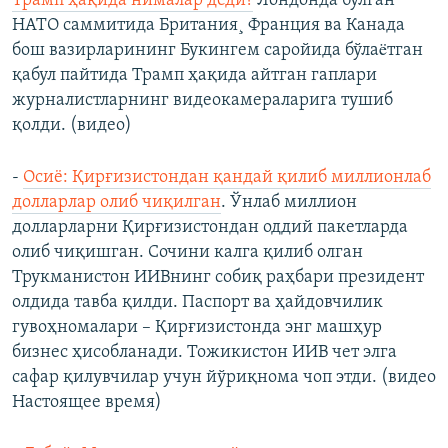
Трамп ҳақида нималар деди?
Лондонда бўлган
НАТО саммитида Британия¸ Франция ва Канада
бош вазирларининг Букингем саройида бўлаëтган
қабул пайтида Трамп ҳақида айтган гаплари
журналистларнинг видеокамераларига тушиб
қолди. (видео​)
-
Осиё: Қирғизистондан қандай қилиб миллионлаб
долларлар олиб чиқилган
. Ўнлаб миллион
долларларни Қирғизистондан оддий пакетларда
олиб чиқишган. Сочини калга қилиб олган
Трукманистон ИИВнинг собиқ раҳбари президент
олдида тавба қилди. Паспорт ва ҳайдовчилик
гувоҳномалари – Қирғизистонда энг машҳур
бизнес ҳисобланади. Тожикистон ИИВ чет элга
сафар қилувчилар учун йўриқнома чоп этди. (видео
Настоящее время)​