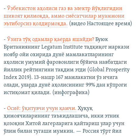
-
Ўзбекистон аҳолиси газ ва электр йўқлигидин
шикоят қилмоқда, аммо сиёсатчилар муаммони
эътиборсиз қолдирмоқда.
(видео Настоящее время)
-
Ўзига тўқ одамлар қаерда яшайди?
Буюк
Британиянинг Legatum Institute тадқиқот маркази
ноябр ойи охирида дунё мамлакатларининг
аҳолиси умумий фаровонлиги бўйича навбатдаги
йиллик рейтингини тақдим этди (Global Prosperity
Index 2019). 13-нашр 167 мамлакатни ўз ичига
олади, уларда дунё аҳолисининг 99% дан кўпроғи
истиқомат қилади. (инфографика)
-
Осиё: ўқитувчи учун қамчи.
Ҳуқуқ
ҳимоячиларининг таъкидлашича, икки этник
қозоқни Хитой лагерларига қайтариш улар учун
ўлим билан тугаши мумкин. — Россия тўрт йил