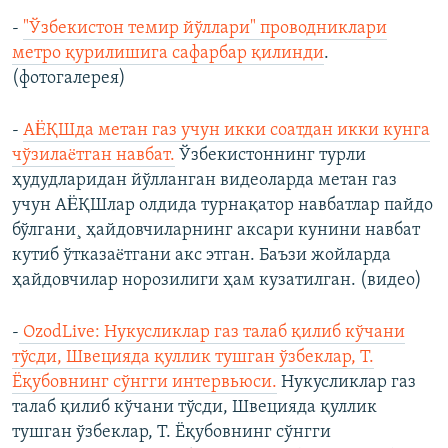
-
"Ўзбекистон темир йўллари" проводниклари
метро қурилишига сафарбар қилинди
.
(фотогалерея)
-
АËҚШда метан газ учун икки соатдан икки кунга
чўзилаëтган навбат.
Ўзбекистоннинг турли
ҳудудларидан йўлланган видеоларда метан газ
учун АËҚШлар олдида турнақатор навбатлар пайдо
бўлгани¸ ҳайдовчиларнинг аксари кунини навбат
кутиб ўтказаëтгани акс этган. Баъзи жойларда
ҳайдовчилар норозилиги ҳам кузатилган. (видео)
-
OzodLive: Нукусликлар газ талаб қилиб кўчани
тўсди, Швецияда қуллик тушган ўзбеклар, Т.
Ёқубовнинг сўнгги интервьюси.
Нукусликлар газ
талаб қилиб кўчани тўсди, Швецияда қуллик
тушган ўзбеклар, Т. Ёқубовнинг сўнгги