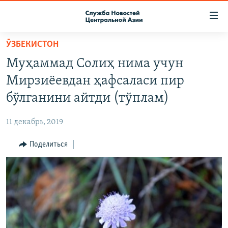
Ссылки
доступа
Вернуться
ӮЗБЕКИСТОН
к
О ПРОЕКТЕ
Муҳаммад Солиҳ нима учун
основному
ПОДПИСКА
содержанию
Мирзиёевдан ҳафсаласи пир
КОНТАКТЫ
Вернутся
бўлганини айтди (тўплам)
к
RFE/RL ДИРЕКТ
главной
11 декабрь, 2019
НАСТОЯЩЕЕ ВРЕМЯ
навигации
Вернутся
Поделиться
МИГРАНТ МЕДИА
к
поиску