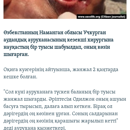
Өзбекстанның Наманган облысы Учкурган
аудандық ауруханасының кезекші хирургына
науқастың бір туысы шабуылдап, оның көзін
шығарған.
Оқиға куәгерінің айтуынша, жанжал 2 қаңтарда
кешке болған.
"Сол күні ауруханаға түскен баланың бір туысы
жанжал шығарды. Әріптесім Одилжон оның ашуын
басуға тырысып, далаға алып кеткен. Бірақ ол
дәрігердің оң көзінен ұрған. Соның салдарынан
дәрігердің оң көзінің қарашығы жарылып кетті"
деді аурухана қызметкері.