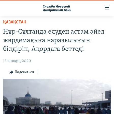
Ссылки
доступа
Вернуться
ҚАЗАҚСТАН
к
О ПРОЕКТЕ
Нұр-Сұлтанда елуден астам әйел
основному
ПОДПИСКА
содержанию
жәрдемақыға наразылығын
КОНТАКТЫ
Вернутся
білдіріп, Ақордаға беттеді
к
RFE/RL ДИРЕКТ
главной
13 январь, 2020
НАСТОЯЩЕЕ ВРЕМЯ
навигации
Вернутся
Поделиться
МИГРАНТ МЕДИА
к
поиску