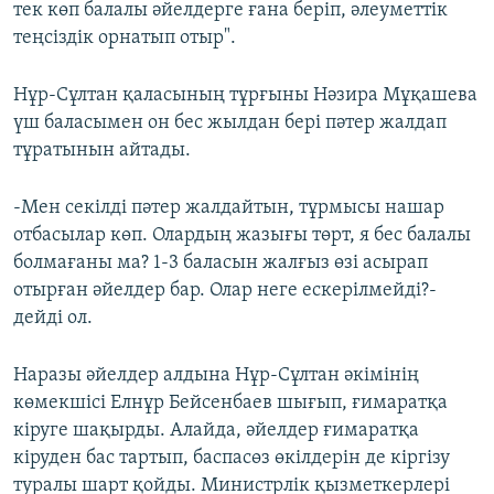
тек көп балалы әйелдерге ғана беріп, әлеуметтік
теңсіздік орнатып отыр".
Нұр-Сұлтан қаласының тұрғыны Нәзира Мұқашева
үш баласымен он бес жылдан бері пәтер жалдап
тұратынын айтады.
-Мен секілді пәтер жалдайтын, тұрмысы нашар
отбасылар көп. Олардың жазығы төрт, я бес балалы
болмағаны ма? 1-3 баласын жалғыз өзі асырап
отырған әйелдер бар. Олар неге ескерілмейді?-
дейді ол.
Наразы әйелдер алдына Нұр-Сұлтан әкімінің
көмекшісі Елнұр Бейсенбаев шығып, ғимаратқа
кіруге шақырды. Алайда, әйелдер ғимаратқа
кіруден бас тартып, баспасөз өкілдерін де кіргізу
туралы шарт қойды. Министрлік қызметкерлері