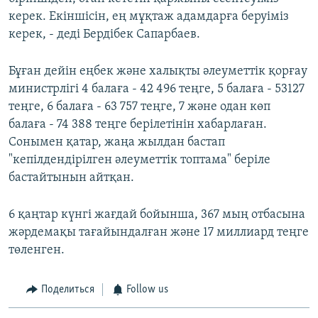
керек. Екіншісін, ең мұқтаж адамдарға беруіміз
керек, - деді Бердібек Сапарбаев.
Бұған дейін еңбек және халықты әлеуметтік қорғау
министрлігі 4 балаға - 42 496 теңге, 5 балаға - 53127
теңге, 6 балаға - 63 757 теңге, 7 және одан көп
балаға - 74 388 теңге берілетінін хабарлаған.
Сонымен қатар, жаңа жылдан бастап
"кепілдендірілген әлеуметтік топтама" беріле
бастайтынын айтқан.
6 қаңтар күнгі жағдай бойынша, 367 мың отбасына
жәрдемақы тағайындалған және 17 миллиард теңге
төленген.
Поделиться
Follow us