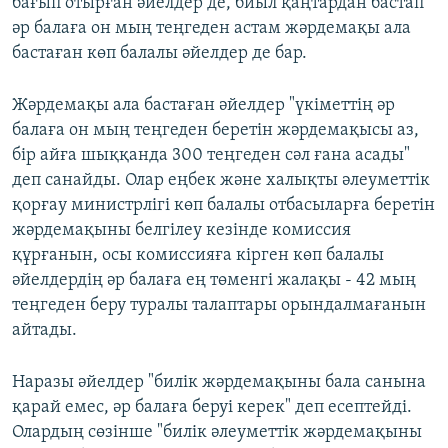
бағып отырған әйелдер де, биыл қаңтардан бастап
әр балаға он мың теңгеден астам жәрдемақы ала
бастаған көп балалы әйелдер де бар.
Жәрдемақы ала бастаған әйелдер "үкіметтің әр
балаға он мың теңгеден беретін жәрдемақысы аз,
бір айға шыққанда 300 теңгеден сәл ғана асады"
деп санайды. Олар еңбек және халықты әлеуметтік
қорғау министрлігі көп балалы отбасыларға беретін
жәрдемақыны белгілеу кезінде комиссия
құрғанын, осы комиссияға кірген көп балалы
әйелдердің әр балаға ең төменгі жалақы - 42 мың
теңгеден беру туралы талаптары орындалмағанын
айтады.
Наразы әйелдер "билік жәрдемақыны бала санына
қарай емес, әр балаға беруі керек" деп есептейді.
Олардың сөзінше "билік әлеуметтік жәрдемақыны