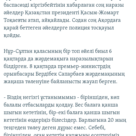
баспасөзді кіргізбейтінін хабарлаған соң наразы
әйелдер Қазақстан президенті Қасым-Жомарт
Тоқаевты атап, айқайлады. Содан соң Ақордаға
қарай беттеген әйелдерге полиция тосқауыл
қойды.
Нұр-Сұлтан қаласының бір топ әйелі биыл 6
қаңтарда да жәрдемақыға наразылықтарын
білдірген. 8 қаңтарда премьер-министрдің
орынбасары Бердібек Сапарбаев жәрдемақының
жаңаша төленуіне байланысты жауап берген.
- Біздің негізгі ұстанымымыз - біріншіден, көп
балалы отбасыларды қолдау. Бес балаға қанша
шығын кететінін, бір-екі балаға қанша шығын
кететінін өздеріңіз білесіздер. Барлығына 20 мың
теңгеден төлеу деген дұрыс емес. Себебі,
біріншіден, оған кететін қаржыны есептеуіміз