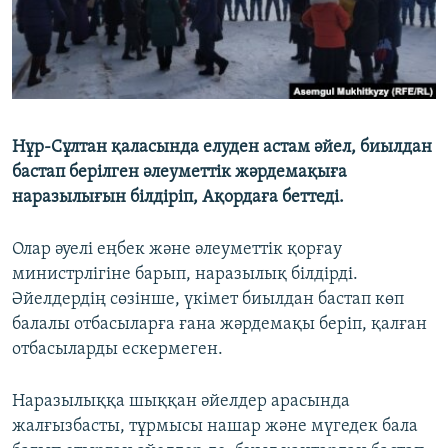
Нұр-Сұлтан қаласында елуден астам әйел, биылдан
бастап берілген әлеуметтік жәрдемақыға
наразылығын білдіріп, Ақордаға беттеді.
Олар әуелі еңбек және әлеуметтік қорғау
министрлігіне барып, наразылық білдірді.
Әйелдердің сөзінше, үкімет биылдан бастап көп
балалы отбасыларға ғана жәрдемақы беріп, қалған
отбасыларды ескермеген.
Наразылыққа шыққан әйелдер арасында
жалғызбасты, тұрмысы нашар және мүгедек бала