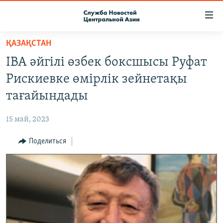
Ссылки
доступа
Вернуться
ҚАЗАҚСТАН
к
О ПРОЕКТЕ
IBA әйгілі өзбек боксшысы Руфат
основному
ПОДПИСКА
содержанию
Рискиевке өмірлік зейнетақы
КОНТАКТЫ
Вернутся
тағайындады
к
RFE/RL ДИРЕКТ
главной
15 май, 2023
НАСТОЯЩЕЕ ВРЕМЯ
навигации
Вернутся
Поделиться
МИГРАНТ МЕДИА
к
поиску