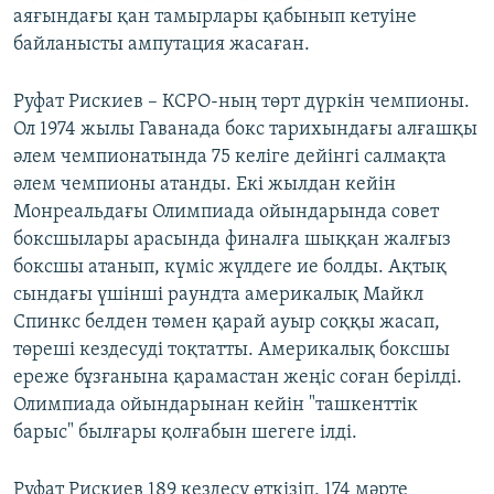
аяғындағы қан тамырлары қабынып кетуіне
байланысты ампутация жасаған.
Руфат Рискиев – КСРО-ның төрт дүркін чемпионы.
Ол 1974 жылы Гаванада бокс тарихындағы алғашқы
әлем чемпионатында 75 келіге дейінгі салмақта
әлем чемпионы атанды. Екі жылдан кейін
Монреальдағы Олимпиада ойындарында совет
боксшылары арасында финалға шыққан жалғыз
боксшы атанып, күміс жүлдеге ие болды. Ақтық
сындағы үшінші раундта америкалық Майкл
Спинкс белден төмен қарай ауыр соққы жасап,
төреші кездесуді тоқтатты. Америкалық боксшы
ереже бұзғанына қарамастан жеңіс соған берілді.
Олимпиада ойындарынан кейін "ташкенттік
барыс" былғары қолғабын шегеге ілді.
Руфат Рискиев 189 кездесу өткізіп, 174 мәрте