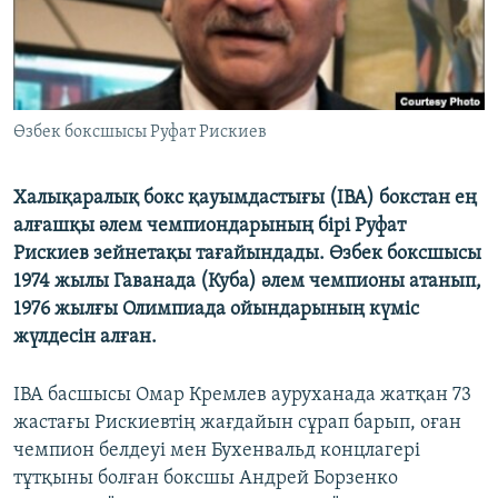
Өзбек боксшысы Руфат Рискиев
Халықаралық бокс қауымдастығы (IBA) бокстан ең
алғашқы әлем чемпиондарының бірі Руфат
Рискиев зейнетақы тағайындады. Өзбек боксшысы
1974 жылы Гаванада (Куба) әлем чемпионы атанып,
1976 жылғы Олимпиада ойындарының күміс
жүлдесін алған.
IBA басшысы Омар Кремлев ауруханада жатқан 73
жастағы Рискиевтің жағдайын сұрап барып, оған
чемпион белдеуі мен Бухенвальд концлагері
тұтқыны болған боксшы Андрей Борзенко