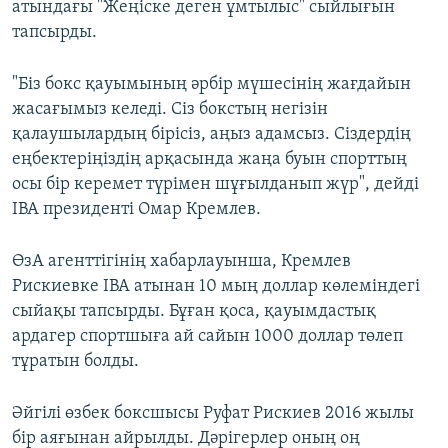
атындағы "Жеңіске деген ұмтылыс" сыйлығын
тапсырды.
"Біз бокс қауымының әрбір мүшесінің жағдайын
жасағымыз келеді. Сіз бокстың негізін
қалаушылардың бірісіз, аңыз адамсыз. Сіздердің
еңбектеріңіздің арқасында жаңа буын спорттың
осы бір керемет түрімен шұғылданып жүр", дейді
IBA президенті Омар Кремлев.
ӨзА агенттігінің хабарлауынша, Кремлев
Рискиевке IBA атынан 10 мың доллар көлеміндегі
сыйақы тапсырды. Бұған қоса, қауымдастық
ардагер спортшыға ай сайын 1000 доллар төлеп
тұратын болды.
Әйгілі өзбек боксшысы Руфат Рискиев 2016 жылы
бір аяғынан айрылды. Дәрігерлер оның оң