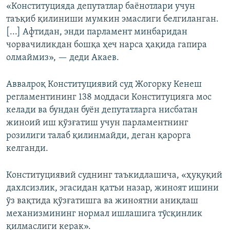
«Конституцияда депутатлар баёнотлари учун
таъқиб қилиниши мумкин эмаслиги белгиланган.
[...] Афтидан, энди парламент минбаридан
чорвачиликдан бошқа ҳеч нарса ҳақида гапира
олмаймиз», — деди Акаев.
Аввалроқ Конституциявий суд Жогорку Кенеш
регламентининг 138 моддаси Конституцияга мос
келади ва бундан буён депутатларга нисбатан
жиноий иш қўзғатиш учун парламентнинг
розилиги талаб қилинмайди, деган қарорга
келганди.
Конституциявий суднинг таъкидлашича, «ҳуқуқий
дахлсизлик, эгасидан қатъи назар, жиноят ишини
ўз вақтида қўзғатишга ва жиноятни аниқлаш
механизмининг нормал ишлашига тўсқинлик
қилмаслиги керак».