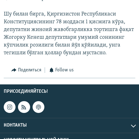
Шу билан бирга, Қирғизистон Республикаси
Конституциясининг 78 моддаси 1 қисмига кўра,
депутатни жиноий жавобгарликка тортишга фақат
Жогорку Кенеш депутатлари умумий сонининг
кўпчилик розилиги билан йўл қўйилади, унга
тегишли бўлган ҳоллар бундан мустасно.
Поделиться
Follow us
ПРИСОЕДИНЯЙТЕСЬ!
КОНТАКТЫ