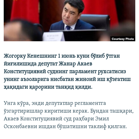
Жогорку Кенешнинг 1 июнь куни бўлиб ўтган
йиғилишида депутат Жанар Акаев
Конституциявий суднинг парламент рухсатисиз
унинг аъзоларига нисбатан жиноий иш қўзғатиш
ҳақидаги қарорини танқид қилди.
Унга кўра, энди депутатлар регламентга
ўзгартиришлар киритиши керак. Бундан ташқари,
Акаев Конституциявий суд раҳбари Эмил
Осконбаевни ишдан бўшатишни таклиф қилган.