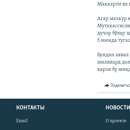
Маккарти ва 
Агар мазкур 
Мутахассисла
дучор бўлар 
5 июнда туг
Бундан аввал
миллиард дол
қарзи бу миқ
Поделить
КОНТАКТЫ
НОВОСТИ
Email
О проекте