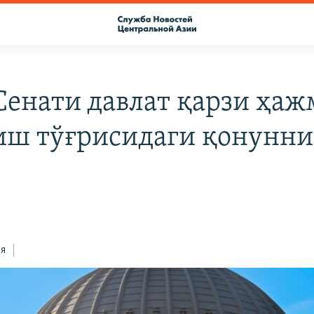
енати давлат қарзи ҳа
ш тўғрисидаги қонунни
и
ся