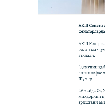
АҚШ Сенати д
Сенаторларда
АҚШ Конгресс
билан маъқул
этилади.
“Қонунни қаб
енгил нафас 
Шумер.
29 майда Оқ 
миқдорини к
эришгани айт