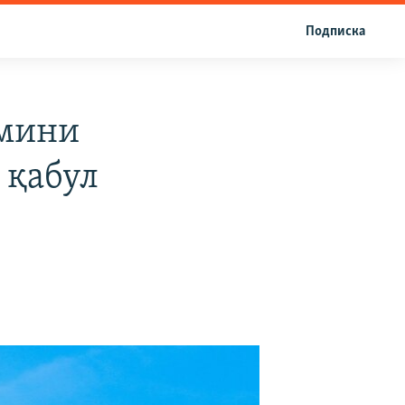
Подписка
жмини
 қабул