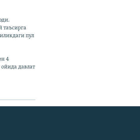
эди.
й таъсирга
чиликдаги пул
он 4
 ойида давлат