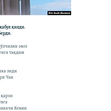
абул қилди.
берди.
кўпчилик овоз
енга тақдим
ика энди
ари Чак
 қарзи
увга
ликачи Кевин