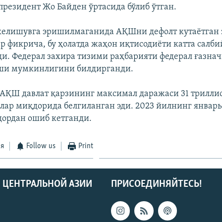
президент Жо Байден ўртасида бўлиб ўтган.
келишувга эришилмаганида АҚШни дефолт кутаётган 
р фикрича, бу ҳолатда жаҳон иқтисодиёти катта салби
эди. Федерал захира тизими раҳбарияти федерал ғазна
аши мумкинлигини билдирганди.
 АҚШ давлат қарзининг максимал даражаси 31 трилли
лар миқдорида белгиланган эди. 2023 йилнинг январь
дордан ошиб кетганди.
ся
Follow us
Print
 ЦЕНТРАЛЬНОЙ АЗИИ
ПРИСОЕДИНЯЙТЕСЬ!