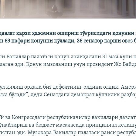
авлат қарзи ҳажмини ошириш тўғрисидаги қонунни қ
н 63 нафари қонунни қўллади, 36 сенатор қарши овоз 
и Вакиллар палатаси қонун лойиҳасини 31 май куни 
лаган эди. Қонун имзоланиш учун президент Жо Байд
ул қилиш орқали биз дефолтнинг олдини олдик. Амер
олса бўлади”,-деди Сенатдаги демократ кўпчилик раҳб
Уй ва Конгрессдаги республикачилар вакиллари давлат
ўпайтириш ва бюджет масаласида принципиал келиш
илган эди. Музокара Вакиллар палатаси раиси респуб