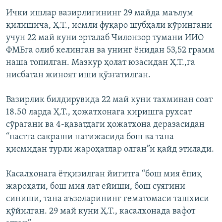
Ички ишлар вазирлигининг 29 майда маълум
қилишича, Ҳ.Т., исмли фуқаро шубҳали кўрингани
учун 22 май куни эрталаб Чилонзор тумани ИИО
ФМБга олиб келинган ва унинг ёнидан 53,52 грамм
наша топилган. Мазкур ҳолат юзасидан Ҳ.Т.,га
нисбатан жиноят иши қўзғатилган.
Вазирлик билдирувида 22 май куни тахминан соат
18.50 ларда Ҳ.Т., ҳожатхонага киришга рухсат
сўрагани ва 4-қаватдаги ҳожатхона деразасидан
“пастга сакраши натижасида бош ва тана
қисмидан турли жароҳатлар олган”и қайд этилади.
Касалхонага ётқизилган йигитга “бош мия ёпиқ
жароҳати, бош мия лат ейиши, бош суягини
синиши, тана аъзоларининг гематомаси ташхиси
қўйилган. 29 май куни Ҳ.Т., касалхонада вафот