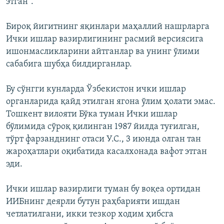
этган”.
Бироқ йигитнинг яқинлари маҳаллий нашрларга
Ички ишлар вазирлигининг расмий версиясига
ишонмасликларини айтганлар ва унинг ўлими
сабабига шубҳа билдирганлар.
Бу сўнгги кунларда Ўзбекистон ички ишлар
органларида қайд этилган ягона ўлим ҳолати эмас.
Тошкент вилояти Бўка туман Ички ишлар
бўлимида сўроқ қилинган 1987 йилда туғилган,
тўрт фарзанднинг отаси У.С., 3 июнда олган тан
жароҳатлари оқибатида касалхонада вафот этган
эди.
Ички ишлар вазирлиги туман бу воқеа ортидан
ИИБнинг деярли бутун раҳбарияти ишдан
четлатилгани, икки тезкор ходим ҳибсга