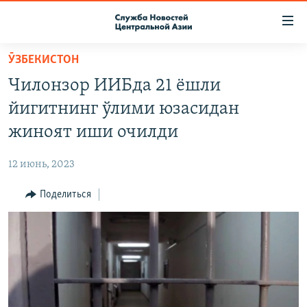
Ссылки
доступа
Вернуться
ӮЗБЕКИСТОН
к
О ПРОЕКТЕ
Чилонзор ИИБда 21 ёшли
основному
ПОДПИСКА
содержанию
йигитнинг ўлими юзасидан
КОНТАКТЫ
Вернутся
жиноят иши очилди
к
RFE/RL ДИРЕКТ
главной
12 июнь, 2023
НАСТОЯЩЕЕ ВРЕМЯ
навигации
Вернутся
Поделиться
МИГРАНТ МЕДИА
к
поиску