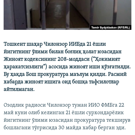
Тошкент шаҳар Чилонзор ИИБда 21 ёшли
йигитнинг ўлими билан боғлиқ ҳолат юзасидан
Жиноят кодексининг 208-моддаси (“Ҳокимият
ҳаракатсизлиги”) асосида жиноят иши қўзғатилди.
Бу ҳақда Бош прокуратура маълум қилди. Расмий
хабарда жиноят ишига оид бошқа тафсилотлар
айтилмаган.
Озодлик радиоси Чилонзор туман ИИО ФМБга 22
май куни олиб келинган 21 ёшли сурхондарёлик
йигитнинг ўлими юзасидан прокуратура текширув
бошлагани тўғрисида 30 майда хабар берган эди.