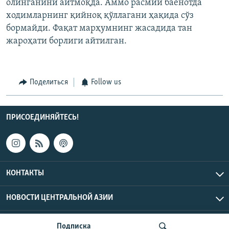
олинганини айтмоқда. Аммо расмий баёнотда
ходимларнинг қийноқ қўллагани ҳақида сўз
бормайди. Фақат марҳумнинг жасадида тан
жароҳати борлиги айтилган.
Поделиться
Follow us
ПРИСОЕДИНЯЙТЕСЬ!
КОНТАКТЫ
НОВОСТИ ЦЕНТРАЛЬНОЙ АЗИИ
CENTRAL ASIAN © 2026 RFE/RL, Inc. | Все права защищены.
Подписка