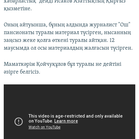
хабарластық" дейді Исаков Азаттықтың Қырғыз
қызметіне.
Оның айтуынша, бұның алдында журналист "Ош"
пансионаты туралы материал түсірген, нысанның
заңсыз жеке қолға өткені туралы айтқан. 12
маусымда ол осы материалдың жалғасын түсірген.
Маматкәрім Қойчуқұлов бұл туралы не дейтіні
әзірге белгісіз.