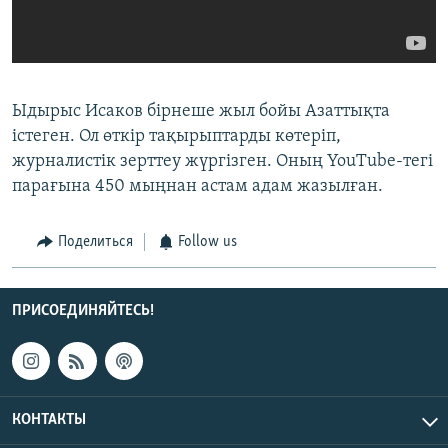
Ыдырыс Исаков бірнеше жыл бойы Азаттықта
істеген. Ол өткір тақырыптарды көтеріп,
журналистік зерттеу жүргізген. Оның YouTube-тегі
парағына 450 мыңнан астам адам жазылған.
Поделиться
Follow us
ПРИСОЕДИНЯЙТЕСЬ!
КОНТАКТЫ