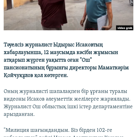
Тәуелсіз журналист Ыдырыс Исаковтың
хабарлауынша, 12 маусымда кәсіби жұмысын
атқарып жүрген уақытта оған "Ош"
пансионатының бұрынғы директоры Маматкәрім
Қойчуқұлов қол көтерген.
Оның журналисті шапалақпен бір ұрғаны туралы
видеоны Исаков әлеуметтік желілерге жариялады.
Журналист Ош облыстық ішкі істер департаментіне
арызданған.
"Милиция шағымдандым. Біз бірден 102-ге