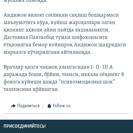
муолажа олмоқда.
Андижон вилоят соғлиқни сақлаш бошқармаси
маълумотига кўра, куйиш жароҳатлари олган
қизнинг аҳволи айни пайтда яхшиланяпти.
Даставвал Пахтаобод туман шифохонасига
ётқизилган бемор кейинроқ Андижон шаҳридаги
марказга кўчирилгани айтилмоқда.
Врачлар қизга чақмоқ алангасидан I- II- III А
даражада боши, бўйни, танаси, иккала оёқнинг 8
фоизга куйиши ҳамда “психоэмоционал шок”
ташхисини қўйишган.
Поделиться
Follow us
ПРИСОЕДИНЯЙТЕСЬ!