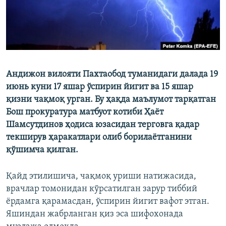
Андижон вилояти Пахтаобод туманидаги далада 19
июнь куни 17 яшар ўспирин йигит ва 15 яшар
қизни чақмоқ урган. Бу ҳақда маълумот тарқатган
Бош прокуратура матбуот котиби Ҳаёт
Шамсутдинов ҳодиса юзасидан терговга қадар
текширув ҳаракатлари олиб борилаётганини
қўшимча қилган.
Қайд этилишича, чақмоқ уриши натижасида,
врачлар томонидан кўрсатилган зарур тиббий
ёрдамга қарамасдан, ўспирин йигит вафот этган.
Яшиндан жабрланган қиз эса шифохонада