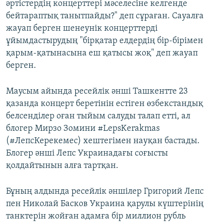
әртістердің концерттері мәселесіне келгенде
бейтараптық танытпайды?" деп сұраған. Сауалға
жауап берген шенеунік концерттерді
ұйымдастырудың "бірқатар елдердің бір-бірімен
қарым-қатынасына еш қатысы жоқ" деп жауап
берген.
Маусым айында ресейлік әнші Ташкентте 23
қазанда концерт беретінін естіген өзбекстандық
белсенділер оған тыйым салуды талап етті, ал
блогер Мирзо Зомини #LepsKerakmas
(#ЛепсКерекемес) хештегімен науқан бастады.
Блогер әнші Лепс Украинадағы соғысты
қолдайтынын алға тартқан.
Бұның алдында ресейлік әншілер Григорий Лепс
пен Николай Басков Украина қарулы күштерінің
танктерін жойған адамға бір миллион рубль