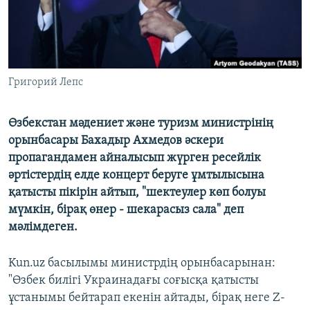
Григорий Лепс
Өзбекстан мәдениет және туризм министрінің
орынбасары Бахадыр Ахмедов әскери
пропагандамен айналысып жүрген ресейлік
әртістердің елде концерт беруге ұмтылысына
қатысты пікірін айтып, "шектеулер көп болуы
мүмкін, бірақ өнер - шекарасыз сала" деп
мәлімдеген.
Kun.uz басылымы министрдің орынбасарынан:
"Өзбек билігі Украинадағы соғысқа қатысты
ұстанымы бейтарап екенін айтады, бірақ неге Z-