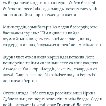
сыйақы тағайындағанын айтқан. Өзбек блогері
Өзбекстан ресейлік содырларды көтермелеу үшін
ақша жинайтын орын емес деп жазған.
Министрдің орынбасары Ахмедов блогердің осы
бастамасы туралы: "Кім ақшасын қайда
жұмсайтынына қатысты әңгімелерден, қаңқу
сөздерден алшақ болуымыз керек" деп мәлімдеген.
Журналист өткен айда көрші Қазақстанда Лепс
концертіне тыйым салғанын еске салған уақытта,
Ахмедов: "Ол - көршілердің саясаты, солардың өз
әлемі. Олар өз сөзіне, біз өзімізге жауап береміз"
деп жауап берген.
Өткен аптада Өзбекстанда ресейлік әнші Ирина
Дубцованың концерті өтпейтіні мәлім болды. Содан
кейін әлеуметтік желілерде Григорий Лепстің