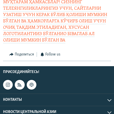
МУҲТАРАМ ҲАМКАСБЛАР! СИЗНИНГ
ТЕЛЕЯНГИЛИКЛАРИНГИЗ УЧУН, САЙТЛАРНИ
УЗАТИШ УЧУН КЕРАК БЎЛИБ ҚОЛИШИ МУМКИН
БЎЛГАН ВА ҲАМКОРЛАРГА КЎЧИРБ ОЛИШ УЧУН
ОЧИҚ ТАҚДИМ ЭТИЛАДИГАН, ХУСУСАН
ЛОГОТИЛАНТИИЗ БЎЛГАНИО БІВАГЛАБ АЛ
ОЛИШИ МУМКИН БЎЛГАН ВА
Поделиться
Follow us
ПРИСОЕДИНЯЙТЕСЬ!
КОНТАКТЫ
НОВОСТИ ЦЕНТРАЛЬНОЙ АЗИИ