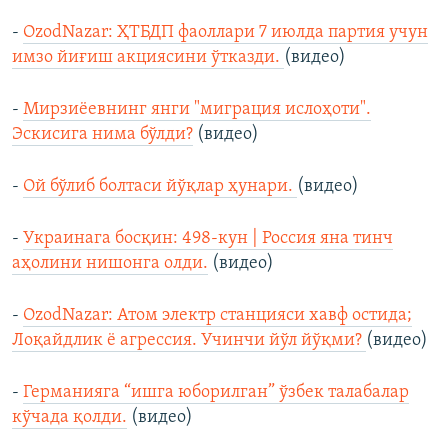
-
OzodNazar: ҲТБДП фаоллари 7 июлда партия учун
имзо йиғиш акциясини ўтказди.
(видео)
-
Мирзиёевнинг янги "миграция ислоҳоти".
Эскисига нима бўлди?
(видео)
-
Ой бўлиб болтаси йўқлар ҳунари.
(видео)
-
Украинага босқин: 498-кун | Россия яна тинч
аҳолини нишонга олди.
(видео)
-
OzodNazar: Атом электр станцияси хавф остида;
Лоқайдлик ё агрессия. Учинчи йўл йўқми?
(видео)
-
Германияга “ишга юборилган” ўзбек талабалар
кўчада қолди.
(видео)