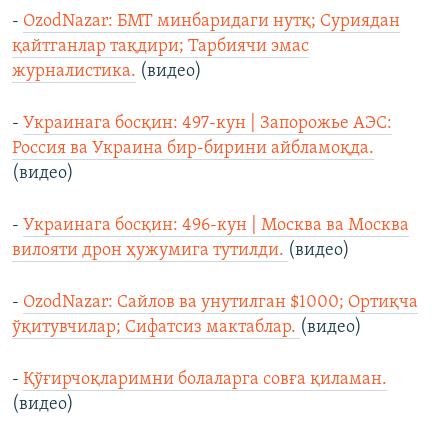
-
OzodNazar: БМТ минбаридаги нутқ; Суриядан
қайтганлар тақдири; Тарбиячи эмас
журналистика.
(видео)
-
Украинага босқин: 497-кун | Запорожье АЭС:
Россия ва Украина бир-бирини айбламоқда.
(видео)
-
Украинага босқин: 496-кун | Москва ва Москва
вилояти дрон ҳужумига тутилди.
(видео)
-
OzodNazar: Сайлов ва унутилган $1000; Ортиқча
ўқитувчилар; Сифатсиз мактаблар.
(видео)
-
Қўғирчоқларимни болаларга совға қиламан.
(видео)