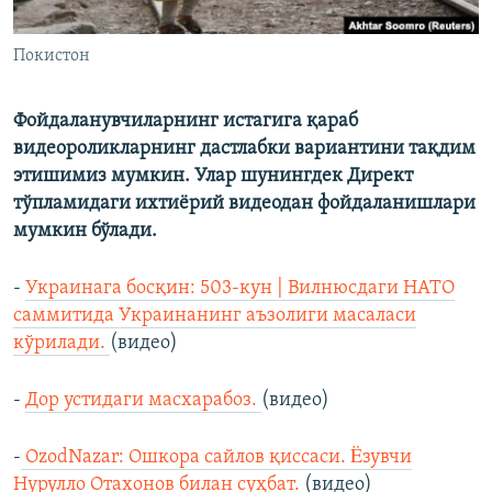
Покистон
Фойдаланувчиларнинг истагига қараб
видеороликларнинг дастлабки вариантини тақдим
этишимиз мумкин. Улар шунингдек Директ
тўпламидаги ихтиёрий видеодан фойдаланишлари
мумкин бўлади.
-
Украинага босқин: 503-кун | Вилнюсдаги НАТО
саммитида Украинанинг аъзолиги масаласи
кўрилади.
(видео)
-
Дор устидаги масхарабоз.
(видео)
-
OzodNazar: Ошкора сайлов қиссаси. Ëзувчи
Нурулло Отахонов билан суҳбат.
(видео)