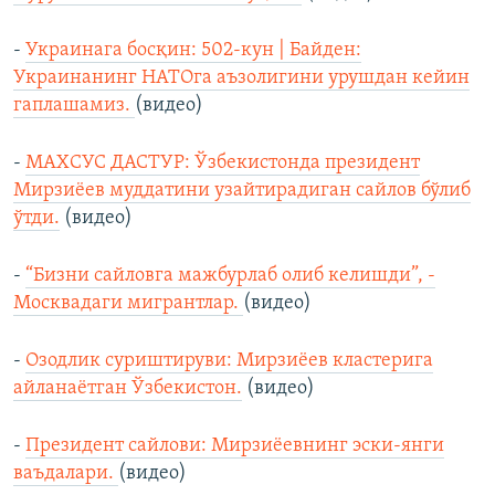
-
Украинага босқин: 502-кун | Байден:
Украинанинг НАТОга аъзолигини урушдан кейин
гаплашамиз.
(видео)
-
МАХСУС ДАСТУР: Ўзбекистонда президент
Мирзиёев муддатини узайтирадиган сайлов бўлиб
ўтди.
(видео)
-
“Бизни сайловга мажбурлаб олиб келишди”, -
Москвадаги мигрантлар.
(видео)
-
Озодлик суриштируви: Мирзиёев кластерига
айланаётган Ўзбекистон.
(видео)
-
Президент сайлови: Мирзиёевнинг эски-янги
ваъдалари.
(видео)