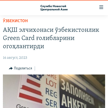
Ссылки
доступа
Вернуться
ӮЗБЕКИСТОН
к
О ПРОЕКТЕ
АҚШ элчихонаси ўзбекистонлик
основному
ПОДПИСКА
содержанию
Green Card ғолибларини
КОНТАКТЫ
Вернутся
огоҳлантирди
к
RFE/RL ДИРЕКТ
главной
16 август, 2023
НАСТОЯЩЕЕ ВРЕМЯ
навигации
Вернутся
Поделиться
МИГРАНТ МЕДИА
к
поиску