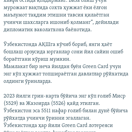
хавфи остида қолдирманг. Виза олиш учун
мурожаат вақтида сохта ҳужжат ёки ёлғон
маълумот тақдим этишни тавсия қилаётган
учинчи шахсларга ишониб қолманг”, дейилади
дипломатик ваколатхона баёнотида.
Ўзбекистонда АҚШга кўчиб бориб, янги ҳаёт
бошлаш орзусида юрганлар сони йил сайин ошиб
бораётгани кўриш мумкин.
Мамлакат бир неча йилдан буён Green Card учун
энг кўп ҳужжат топшираётган давлатлар рўйхатида
олдинги ўринларда.
2023 йилги грин-карта бўйича энг кўп ғолиб Миср
(5529) ва Жазоирда (5526) қайд этилган.
Ўзбекистон эса 5511 нафар ғолиб билан дунё бўйича
рўйхатда учинчи ўринни эгаллаган.
Ўзбекистонда ҳар йили Green Card лотереяси