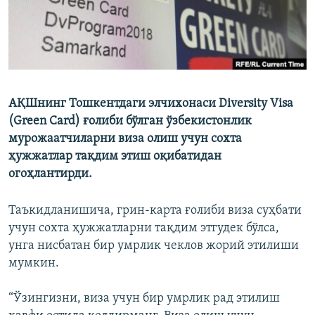
АҚШнинг Тошкентдаги элчихонаси Diversity Visa
(Green Card) ғолиби бўлган ўзбекистонлик
мурожаатчиларни виза олиш учун сохта
ҳужжатлар тақдим этиш оқибатидан
огоҳлантирди.
Таъкидланишича, грин-карта ғолиби виза суҳбати
учун сохта ҳужжатларни тақдим этгудек бўлса,
унга нисбатан бир умрлик чеклов жорий этилиши
мумкин.
“Ўзингизни, виза учун бир умрлик рад этилиш