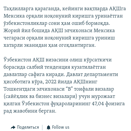
Таҳлилларга қараганда, кейинги вақтларда АҚШга
Мексика орқали ноқонуний киришга уринаётган
ўзбекистонликлар сони ҳам ошиб бормоқда.
Жорий йил бошида АҚШ элчихонаси Мексика
чегараси орқали ноқонуний киришга уриниш
хатарли эканидан ҳам огоҳлантирган.
Ўзбекистон АҚШ визасини олиш кўрсаткичи
борасида салбий тенденция кузатилаётган
давлатлар сафига киради. Давлат департаменти
ҳисоботига кўра, 2022 йилда АҚШнинг
Тошкентдаги элчихонаси “B” тоифали визалар
(сайёҳлик ва бизнес визалари) учун мурожаат
қилган Ўзбекистон фуқароларининг 47,04 фоизига
рад жавобини берган.
Поделиться
Follow us