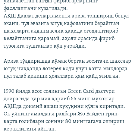
ўйналаётган вақтда фирибгарларнинг
фаоллашгани кузатилади.
АҚШ Давлат департаменти ариза топшириш бепул
экани, пул эвазига ютуқ кафолатини бераётган
шахсларга алданмаслик ҳақида огоҳлантириб
келаётганига қарамай, аҳоли орасида фириб
тузоғига тушганлар кўп учрайди.
Ариза тўлдиришда кўмак берган воситачи шахслар
ютуқ чиққанда лотерея коди учун катта миқдорда
пул талаб қилиши ҳолатлари ҳам қайд этилган.
1990 йилда асос солинган Green Card дастури
доирасида ҳар йил қарийб 55 минг муҳожир
АҚШда доимий яшаш ҳуқуқини қўлга киритади.
Оқ уйнинг амалдаги раҳбари Жо Байден грин-
карта ғолиблари сонини 80 мингтагача ошириш
кераклигини айтган.