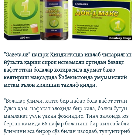
“Gazeta.uz” нашри Ҳиндистонда ишлаб чиқарилган
йўталга қарши сироп истеъмоли ортидан бевақт
вафот этган болалар хотирасига ҳурмат бажо
келтириш мақсадида Ўзбекистонда умуммиллий
мотам эълон қилишни таклиф қилди.
“Болалар ўлими, ҳатто бир нафар бола вафот этган
бўлса ҳам, нафақат алоҳида бир оила, балки бутун
мамлакат учун улкан фожиадир. Тинч замонда юз
берган камида 65 нафар боланинг бир хил сабабли
ўлимини эса бирор сўз билан изоҳлаб, тушунтириб