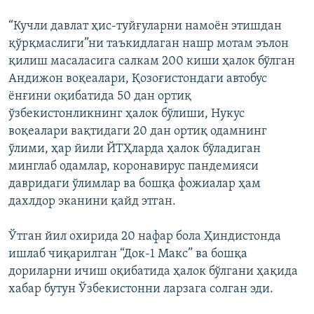
“Кучли давлат ҳис-туйғуларни намоён этишдан
қўрқмаслиги”ни таъкидлаган нашр мотам эълон
қилиш масаласига салкам 200 киши ҳалок бўлган
Андижон воқеалари, Қозоғистондаги автобус
ёнғини оқибатида 50 дан ортиқ
ўзбекистонликнинг ҳалок бўлиши, Нукус
воқеалари вақтидаги 20 дан ортиқ одамнинг
ўлими, ҳар йили ЙТҲларда ҳалок бўладиган
минглаб одамлар, коронавирус пандемияси
давридаги ўлимлар ва бошқа фожиалар ҳам
дахлдор эканини қайд этган.
Ўтган йил охирида 20 нафар бола Ҳиндистонда
ишлаб чиқарилган “Док-1 Макс” ва бошқа
дориларни ичиш оқибатида ҳалок бўлгани ҳақида
хабар бутун Ўзбекистонни ларзага солган эди.