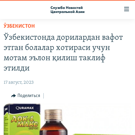
Ссылки
доступа
Вернуться
ӮЗБЕКИСТОН
к
О ПРОЕКТЕ
Ўзбекистонда дорилардан вафот
основному
ПОДПИСКА
содержанию
этган болалар хотираси учун
КОНТАКТЫ
Вернутся
мотам эълон қилиш таклиф
к
RFE/RL ДИРЕКТ
этилди
главной
НАСТОЯЩЕЕ ВРЕМЯ
навигации
17 август, 2023
Вернутся
МИГРАНТ МЕДИА
к
Поделиться
поиску