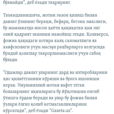
бўлмайди”, деб ёзади таҳририят.
Таъкидланишича, мотам эълон қилиш билан
давлат ўзининг бераҳм, бефарқ, бегона эмаслиги,
бу мамлакатда инсон ҳаёти ҳақиқатан ҳам энг
олий қадрият эканини намойиш этади. Қолаверса,
фожиа ҳақидаги хотира халқ саломатлиги ва
хавфсизлиги учун масъул раҳбарларга келгусида
бундай ҳолатлар такрорланмаслиги учун сабоқ
бўлади.
“Одамлар давлат уларнинг дард ва изтиробларини
ҳис қилаётганини кўриши ва бунга ишониши
керак. Умуммиллий мотам вафот этган
болаларнинг яқинларига бу йўқотишни енгиб
ўтишга ёрдам беради ва улар бу фожиа билан
ўзлари ёлғиз қолиб кетмаганликларини
кўрсатади”, деб ёзади “Gazeta.uz”.