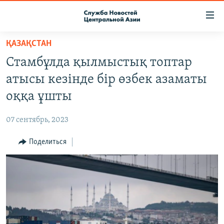
Ссылки
доступа
Вернуться
ҚАЗАҚСТАН
к
О ПРОЕКТЕ
Стамбұлда қылмыстық топтар
основному
ПОДПИСКА
содержанию
атысы кезінде бір өзбек азаматы
КОНТАКТЫ
Вернутся
оққа ұшты
к
RFE/RL ДИРЕКТ
главной
07 сентябрь, 2023
НАСТОЯЩЕЕ ВРЕМЯ
навигации
Вернутся
Поделиться
МИГРАНТ МЕДИА
к
поиску