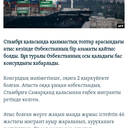
Стамбұл қаласында қылмыстық топтар арасындағы
атыс кезінде Өзбекстанның бір азаматы қайтыс
болды. Бұл туралы Өзбекстанның осы қаладағы бас
консулдығы хабарлады.
Консулдық мәліметінше, оқиға 2 қыркүйекте
болған. Атыста оққа ұшқан өзбекстандық
Стамбұлға Самарқанд қаласынан еңбек мигранты
ретінде келген.
Атыс болған жерге жақын маңда жұмыс істейтін 46
жастағы мигрант ауыр жараланып, ауруханаға