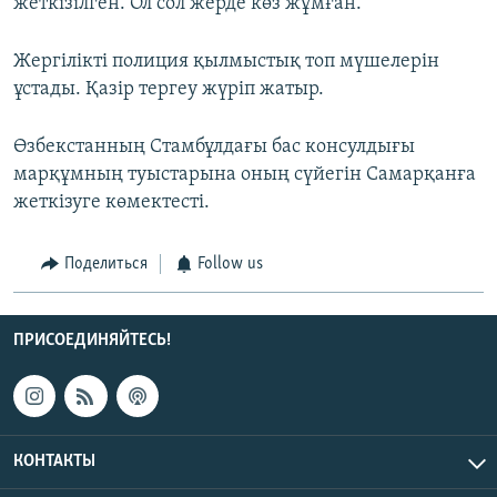
жеткізілген. Ол сол жерде көз жұмған.
Жергілікті полиция қылмыстық топ мүшелерін
ұстады. Қазір тергеу жүріп жатыр.
Өзбекстанның Стамбұлдағы бас консулдығы
марқұмның туыстарына оның сүйегін Самарқанға
жеткізуге көмектесті.
Поделиться
Follow us
ПРИСОЕДИНЯЙТЕСЬ!
КОНТАКТЫ