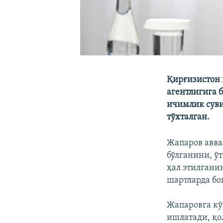
Қирғизистон 
агентлигига 
ичимлик сув
тўхталган.
Жапаров авва
бўлганини, ў
ҳал этилгани
шартларда б
Жапаровга кў
ишлатади, қо