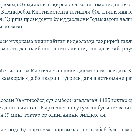
рвьюда Озодликнинг қирғиз хизмати томонидан эъло
 Кампиробод Қирғизистонга тегишли бўлганини идда
н. Қирғиз президенти бу иддаоларни “одамларни чал
изоҳлаган.
оси муҳокама қилинаётган видеолавҳа таҳририй таҳл
моқлардан олиб ташланганлигини, сайтдаги хабар т
збекистон ва Қирғизистон икки давлат чегарасидаги 
и ҳамкорликда бошқариш тўғрисидаги шартномани р
сосан Кампиробод сув омбори эгаллаган 4485 гектар е
ида тан олинган. Қирғизистон ҳукумати бунинг эвазиг
н 19 минг гектар ер олинганини билдирган.
истонда бу шартнома норозиликларга сабаб бўлган ва