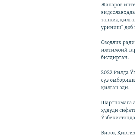
Жапаров инте
видеолавҳада
танқид қилга
уриниш” деб 
Озодлик ради
ижтимоий тар
билдирган.
2022 йилда Ў
сув омборин
қилган эди.
Шартномага а
ҳудуди сифат
Ўзбекистонда
Бироқ Қирғиз