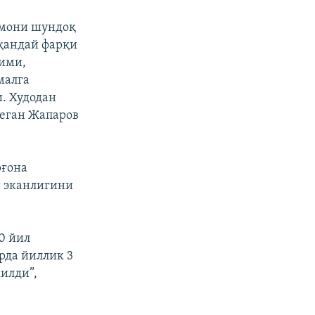
омони шундоқ
 қандай фарқи
ҳими,
малга
. Худодан
деган Жапаров
рғона
и эканлигини
0 йил
рда йиллик 3
илди”,