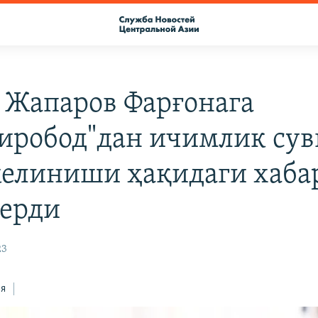
 Жапаров Фарғонага
иробод"дан ичимлик сув
келиниши ҳақидаги хаба
берди
23
ся