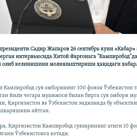
президенти Садир Жапаров 26 сентябрь куни «Кабар» 
берган интервьюсида Хитой Фарғонага "Кампиробод"да
и олиб келинишини молиялаштириши ҳақидаги хабар
л Кампиробод сув омборининг 100 фоизи Ўзбекистон 
тган йили чегара муаммоси билан бирга сув омбори м
ни, Қирғизистон ва Ўзбекистон эндиликда бу объектни
ошқаришини айтган.
ра, Қирғизистон Кампиробод сувларининг атиги 10 ф
лгани Ўзбекистонга кетади.