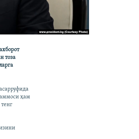
ахборот
н тоза
ларга
тасарруфида
уаммоси ҳам
 тенг
оизини