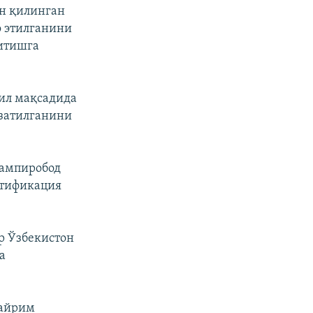
н қилинган
о этилганини
ғитишга
ил мақсадида
узатилганини
Кампиробод
атификация
р Ўзбекистон
а
 айрим