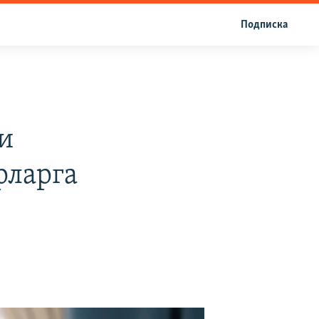
Подписка
и
рларга