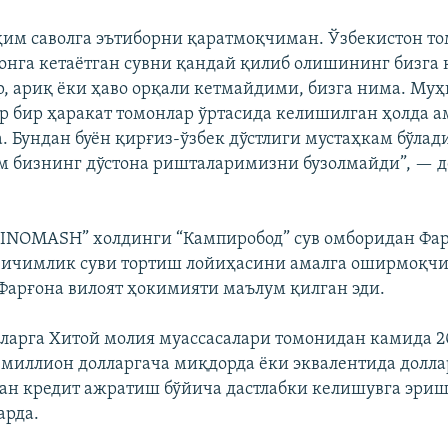
ҳим саволга эътиборни қаратмоқчиман. Ўзбекистон т
онга кетаётган сувни қандай қилиб олишининг бизга
ур, ариқ ёки ҳаво орқали кетмайдими, бизга нима. Му
р бир ҳаракат томонлар ўртасида келишилган ҳолда а
 Бундан буён қирғиз-ўзбек дўстлиги мустаҳкам бўлади
м бизнинг дўстона ришталаримизни бузолмайди”, — 
INOMASH” холдинги “Кампиробод” сув омборидан Фа
 ичимлик суви тортиш лойиҳасини амалга оширмоқч
 Фарғона вилоят ҳокимияти маълум қилган эди.
ларга Хитой молия муассасалари томонидан камида 2
 миллион долларгача миқдорда ёки эквалентида долла
ган кредит ажратиш бўйича дастлабки келишувга эриш
арда.