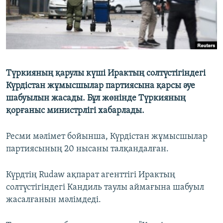
Түркияның қарулы күші Ирактың солтүстігіндегі
Күрдістан жұмысшылар партиясына қарсы әуе
шабуылын жасады. Бұл жөнінде Түркияның
қорғаныс министрлігі хабарлады.
Ресми мәлімет бойынша, Күрдістан жұмысшылар
партиясының 20 нысаны талқандалған.
Күрдтің Rudaw ақпарат агенттігі Ирактың
солтүстігіндегі Кандиль таулы аймағына шабуыл
жасалғанын мәлімдеді.