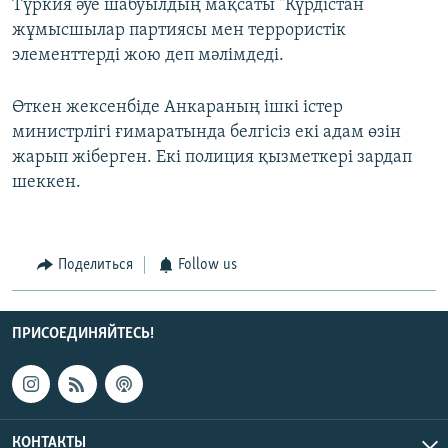
Түркия әуе шабуылдың мақсаты "Күрдістан
жұмысшылар партиясы мен террористік
элементтерді жою деп мәлімдеді.
Өткен жексенбіде Анкараның ішкі істер
министрлігі ғимаратында белгісіз екі адам өзін
жарып жіберген. Екі полиция қызметкері зардап
шеккен.
Поделиться
Follow us
ПРИСОЕДИНЯЙТЕСЬ!
КОНТАКТЫ