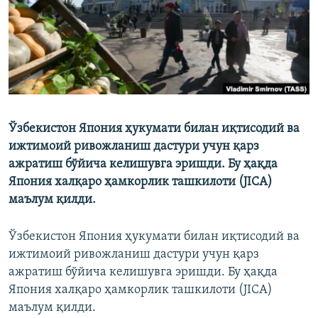
Ўзбекистон Япония ҳукумати билан иқтисодий ва
ижтимоий ривожланиш дастури учун қарз
ажратиш бўйича келишувга эришди. Бу ҳақда
Япония халқаро ҳамкорлик ташкилоти (JICA)
маълум қилди.
Ўзбекистон Япония ҳукумати билан иқтисодий ва
ижтимоий ривожланиш дастури учун қарз
ажратиш бўйича келишувга эришди. Бу ҳақда
Япония халқаро ҳамкорлик ташкилоти (JICA)
маълум қилди.