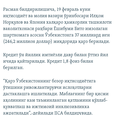
Расман билдирилишича, 19 февраль куни
иқтисодиёт ва молия вазири ўринбосари Илҳом
Норқулов ва Япония халқаро ҳамкорлик ташкилоти
ваколатхонаси раҳбари Ёшибуми Бито имзолаган
шартномага асосан Ўзбекистонга 37 миллиард иен
(246,2 миллион доллар) миқдорида қарз берилади.
Кредит ўн йиллик имтиёзли давр билан ўттиз йил
ичида қайтарилади. Кредит 1,8 фоиз билан
берилган.
“Қарз Ўзбекистоннинг бозор иқтисодиётига
ўтишини ривожлантирувчи ислоҳотларни
дастаклашга ишлатилади. Маблағнинг бир қисми
аҳолининг кам таъминланган қатламини қўллаб-
қувватлаш ва ижтимоий инклюзивликка
ажратилади”,-дейилади JICA билдирувида.