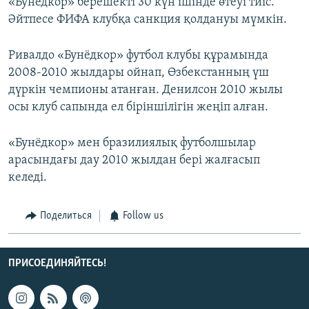
«Бунёдкор» берешекті 30 күн ішінде өтеуі тиіс.
Әйтпесе ФИФА клубқа санкция қолдануы мүмкін.
Ривалдо «Бунёдкор» футбол клубы құрамында
2008-2010 жылдары ойнап, Өзбекстанның үш
дүркін чемпионы атанған. Денилсон 2010 жылы
осы клуб сапында ел біріншілігін жеңіп алған.
«Бунёдкор» мен бразилиялық футболшылар
арасындағы дау 2010 жылдан бері жалғасып
келеді.
Поделиться
Follow us
ПРИСОЕДИНЯЙТЕСЬ!