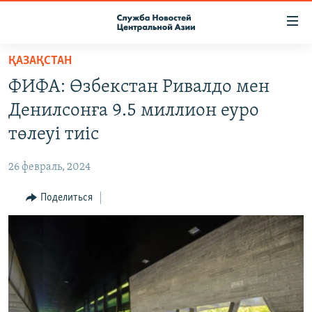
Ссылки
доступа
Вернуться
ҚАЗАҚСТАН
к
О ПРОЕКТЕ
ФИФА: Өзбекстан Ривалдо мен
основному
ПОДПИСКА
содержанию
Денилсонға 9.5 миллион еуро
КОНТАКТЫ
Вернутся
төлеуі тиіс
к
RFE/RL ДИРЕКТ
главной
26 февраль, 2024
НАСТОЯЩЕЕ ВРЕМЯ
навигации
Вернутся
Поделиться
МИГРАНТ МЕДИА
к
поиску