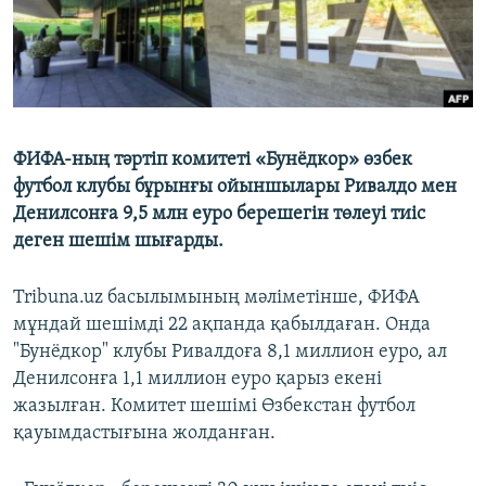
ФИФА-ның тәртіп комитеті «Бунёдкор» өзбек
футбол клубы бұрынғы ойыншылары Ривалдо мен
Денилсонға 9,5 млн еуро берешегін төлеуі тиіс
деген шешім шығарды.
Tribuna.uz басылымының мәліметінше, ФИФА
мұндай шешімді 22 ақпанда қабылдаған. Онда
"Бунёдкор" клубы Ривалдоға 8,1 миллион еуро, ал
Денилсонға 1,1 миллион еуро қарыз екені
жазылған. Комитет шешімі Өзбекстан футбол
қауымдастығына жолданған.