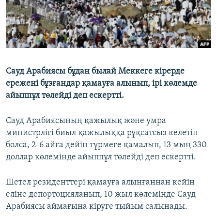
Сауд Арабиясы бұдан былай Меккеге кірерде
ережені бұзғандар қамауға алынып, ірі көлемде
айыппұл төлейді деп ескертті.
Сауд Арабиясының қажылық және умра
министрлігі биыл қажылыққа рұқсатсыз келетін
болса, 2-6 айға дейін түрмеге қамалып, 13 мың 330
доллар көлемінде айыппұл төлейді деп ескертті.
Шетел резиденттері қамауға алынғаннан кейін
еліне депортоцияланып, 10 жыл көлемінде Сауд
Арабиясы аймағына кіруге тыйым салынады.