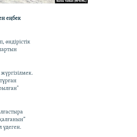
ен еңбек
, өндірістік
 шартын
жүргізілмек.
тұрған
рылған"
алғастыра
 қалғанын”
 үдеген.