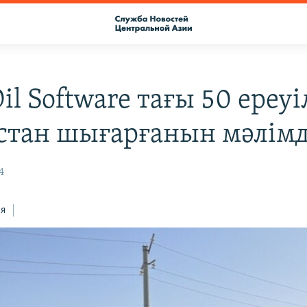
il Software тағы 50 ереу
тан шығарғанын мәлімд
4
ся