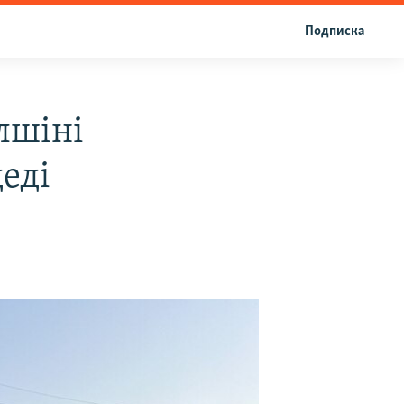
Подписка
ілшіні
еді