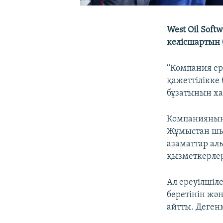
West Oil Sof
келісшартын 
“Компания ере
қажеттілікке
бұзатынын ха
Компанияның 
Жұмыстан шы
азаматтар а
қызметкерлер
Ал ереуілшіл
беретінін жә
айтты. Деген