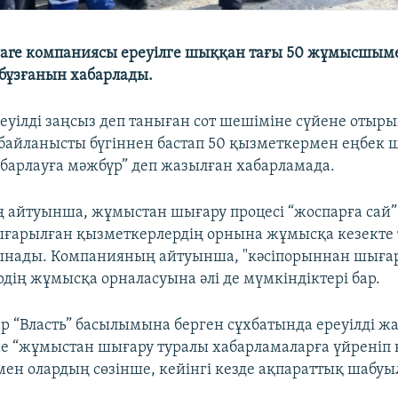
tware компаниясы ереуілге шыққан тағы 50 жұмысшым
бұзғанын хабарлады.
уілді заңсыз деп таныған сот шешіміне сүйене отырып
 байланысты бүгіннен бастап 50 қызметкермен еңбек
барлауға мәжбүр” деп жазылған хабарламада.
айтуынша, жұмыстан шығару процесі “жоспарға сай” 
ғарылған қызметкерлердің орнына жұмысқа кезекте 
лынады. Компанияның айтуынша, "кәсіпорыннан шыға
дің жұмысқа орналасуына әлі де мүмкіндіктері бар.
ер “Власть” басылымына берген сұхбатында ереуілді ж
не “жұмыстан шығару туралы хабарламаларға үйреніп
мен олардың сөзінше, кейінгі кезде ақпараттық шабуыл