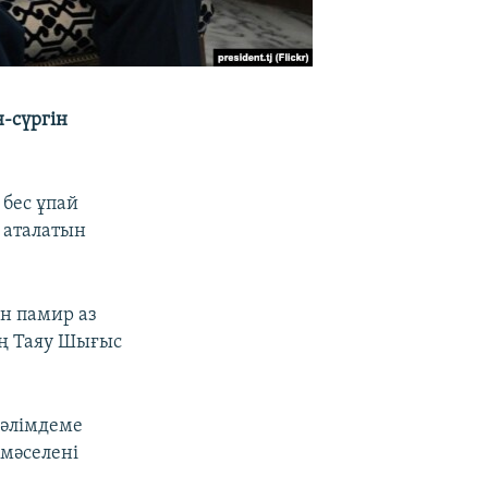
-сүргін
бес ұпай
 аталатын
ан памир аз
ың Таяу Шығыс
мәлімдеме
 мәселені