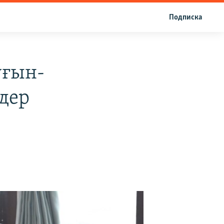
Подписка
уғын-
лдер