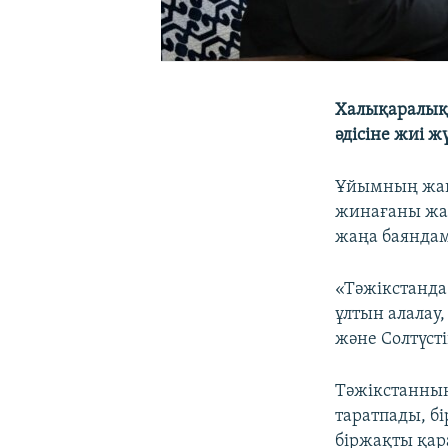
Халықаралық 
әдісіне жиі ж
Ұйымның жаңа
жинағаны жаз
жаңа баяндам
«Тәжікстанда 
ұлтын алалау,
және Солтүст
Тәжікстанның
таратпады, б
біржақты қар