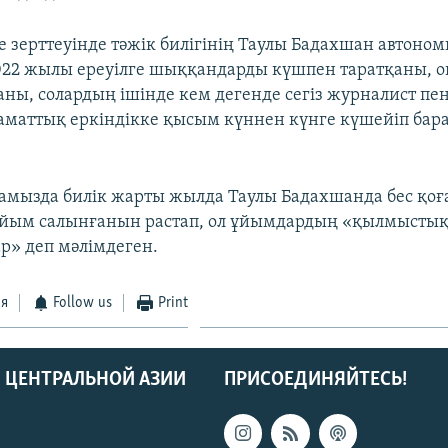
e зерттеуінде тәжік билігінің Таулы Бадахшан автоно
22 жылы ереуілге шыққандарды күшпен таратқаны, о
аны, солардың ішінде кем дегенде сегіз журналист пен
заматтық еркіндікке қысым күннен күнге күшейіп бар
амызда билік жарты жылда Таулы Бадахшанда бес қо
ыйым салынғанын растап, ол ұйымдардың «қылмыстық
р» деп мәлімдеген.
ся
Follow us
Print
 ЦЕНТРАЛЬНОЙ АЗИИ
ПРИСОЕДИНЯЙТЕСЬ!