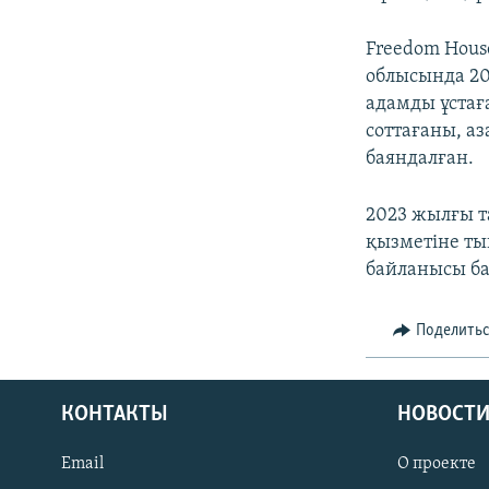
Freedom Hous
облысында 20
адамды ұстағ
соттағаны, а
баяндалған.
2023 жылғы т
қызметіне т
байланысы ба
Поделить
КОНТАКТЫ
НОВОСТИ
Email
О проекте