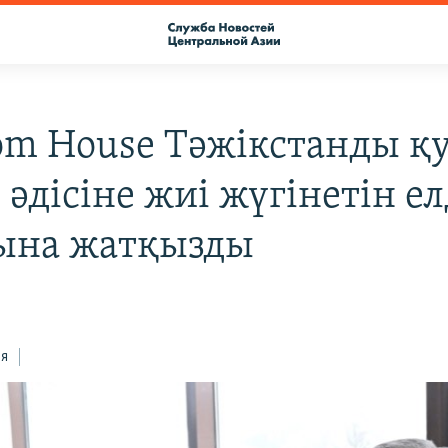
om House Тәжікстанды қ
 әдісіне жиі жүгінетін е
ына жатқызды
ся