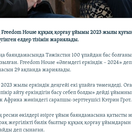
Freedom House құқық қорғау ұйымы 2023 жылы қуғын
үгінген елдер тізімін жариялады.
 баяндамасында Тәжікстан 100 ұпайдан бас болғаны 
ылған. Freedom House «Әлемдегі еркіндік – 2024» деп
асын 29 ақпанда жариялады.
2023 жылы еркіндік деңгейі екі ұпайға төмендеді. Оғ
 пікір айту еркіндігін басу себеп болды» дейді ұйымн
ік Африка жөніндегі сарапшы-зерттеушісі Кэтрин Грот.
 ресми өкілдері әзірге ұйым баяндамасына қатысты 
ірақ жергілікті билік былтыр құқық қорғау ұйымдарын
айды деп сынаған.