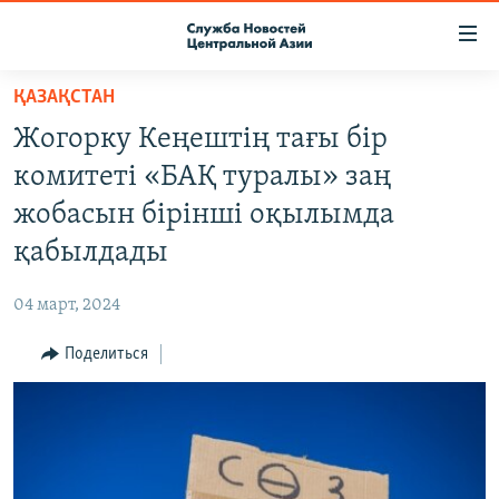
Ссылки
доступа
Вернуться
ҚАЗАҚСТАН
к
О ПРОЕКТЕ
Жогорку Кеңештің тағы бір
основному
ПОДПИСКА
содержанию
комитеті «БАҚ туралы» заң
КОНТАКТЫ
Вернутся
жобасын бірінші оқылымда
к
RFE/RL ДИРЕКТ
қабылдады
главной
НАСТОЯЩЕЕ ВРЕМЯ
навигации
04 март, 2024
Вернутся
МИГРАНТ МЕДИА
к
Поделиться
поиску