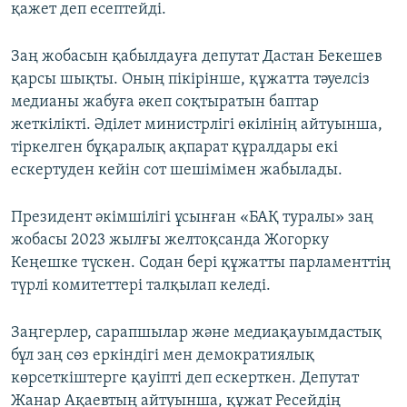
қажет деп есептейді.
Заң жобасын қабылдауға депутат Дастан Бекешев
қарсы шықты. Оның пікірінше, құжатта тәуелсіз
медианы жабуға әкеп соқтыратын баптар
жеткілікті. Әділет министрлігі өкілінің айтуынша,
тіркелген бұқаралық ақпарат құралдары екі
ескертуден кейін сот шешімімен жабылады.
Президент әкімшілігі ұсынған «БАҚ туралы» заң
жобасы 2023 жылғы желтоқсанда Жогорку
Кеңешке түскен. Содан бері құжатты парламенттің
түрлі комитеттері талқылап келеді.
Заңгерлер, сарапшылар және медиақауымдастық
бұл заң сөз еркіндігі мен демократиялық
көрсеткіштерге қауіпті деп ескерткен. Депутат
Жанар Ақаевтың айтуынша, құжат Ресейдің