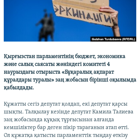
Қырғызстан парламентінің бюджет, экономика
және салық саясаты жөніндегі комитеті 4
наурыздағы отырыста «Бұқаралық ақпарат
құралдары туралы» заң жобасын бірінші оқылымда
қабылдады.
Құжатты сегіз депутат қолдап, екі депутат қарсы
шықты. Талқылау кезінде депутат Камила Талиева
заң жобасында құқық тұрғысынан алғанда
кемшіліктер бар деген пікір тарағанын атап өтті.
Ол құжатқа қатысты парламенттік тыңдау өткізу