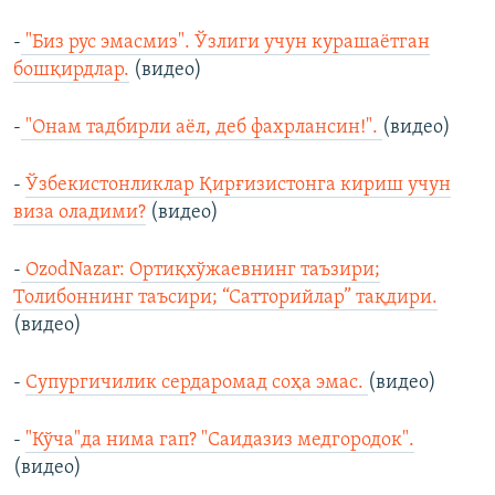
-
"Биз рус эмасмиз". Ўзлиги учун курашаётган
бошқирдлар.
(видео)
-
"Онам тадбирли аёл, деб фахрлансин!".
(видео)
-
Ўзбекистонликлар Қирғизистонга кириш учун
виза оладими?
(видео)
-
OzodNazar: Ортиқхўжаевнинг таъзири;
Толибоннинг таъсири; “Сатторийлар” тақдири.
(видео)
-
Супургичилик сердаромад соҳа эмас.
(видео)
-
"Кўча"да нима гап? "Саидазиз медгородок".
(видео)