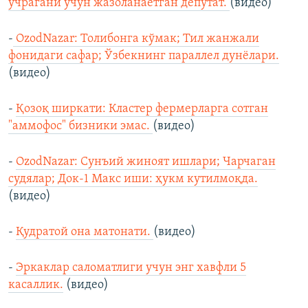
учрагани учун жазоланаётган депутат.
(видео)
-
OzodNazar: Толибонга кўмак; Тил жанжали
фонидаги сафар; Ўзбекнинг параллел дунёлари.
(видео)
-
Қозоқ ширкати: Кластер фермерларга сотган
"аммофос" бизники эмас.
(видео)
-
OzodNazar: Сунъий жиноят ишлари; Чарчаган
судялар; Док-1 Макс иши: ҳукм кутилмоқда.
(видео)
-
Қудратой она матонати.
(видео)
-
Эркаклар саломатлиги учун энг хавфли 5
касаллик.
(видео)