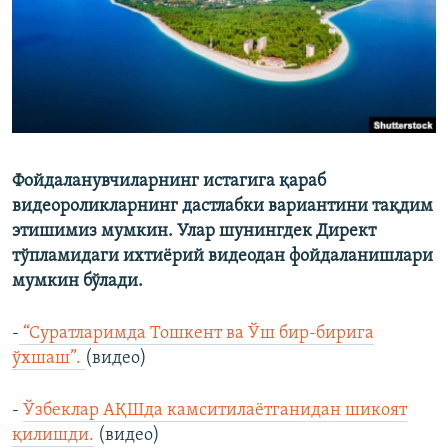
Фойдаланувчиларнинг истагига қараб
видеороликларнинг дастлабки вариантини тақдим
этишимиз мумкин. Улар шунингдек Директ
тўпламидаги ихтиёрий видеодан фойдаланишлари
мумкин бўлади.
-
“Суратларимда Тошкент ва Ўш бир-бирига
ўхшаш”.
(видео)
-
Ўзбеклар АҚШда камситилаётганидан шикоят
қилишди.
(видео)