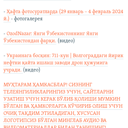
-
Ҳафта фотосуратларда (29 январь – 4 февраль 2024
й.)
- фотогалерея
-
OzodNazar: Янги Ўзбекистоннинг Янги
Ўзбекистондан фарқи.
(видео)
-
Украинага босқин: 711-кун | Волгограддаги йирик
нефтни қайта ишлаш заводи дрон ҳужумига
учради.
(видео)
МУҲТАРАМ ҲАМКАСБЛАР! СИЗНИНГ
ТЕЛЕЯНГИЛИКЛАРИНГИЗ УЧУН, САЙТЛАРНИ
УЗАТИШ УЧУН КЕРАК БЎЛИБ ҚОЛИШИ МУМКИН
БЎЛГАН ВА ҲАМКОРЛАРГА КЎЧИРИБ ОЛИШ УЧУН
ОЧИҚ ТАҚДИМ ЭТИЛАДИГАН, ХУСУСАН
ЛОГОТИПСИЗ БЎЛГАН МИНГЛАБ АУДИО ВА
ВИДЕОМАТЕРИАЛЛАР БИЛАН ТАНИШИНГ!