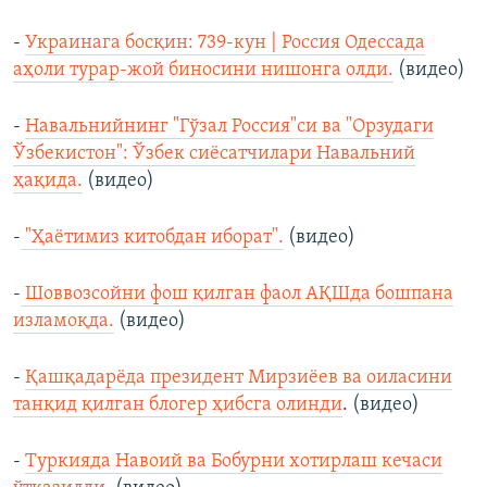
-
Украинага босқин: 739-кун | Россия Одессада
аҳоли турар-жой биносини нишонга олди.
(видео)
-
Навальнийнинг "Гўзал Россия"си ва "Орзудаги
Ўзбекистон": Ўзбек сиёсатчилари Навальний
ҳақида.
(видео)
-
"Ҳаётимиз китобдан иборат".
(видео)
-
Шоввозсойни фош қилган фаол АҚШда бошпана
изламоқда.
(видео)
-
Қашқадарёда президент Мирзиёев ва оиласини
танқид қилган блогер ҳибсга олинди
. (видео)
-
Туркияда Навоий ва Бобурни хотирлаш кечаси