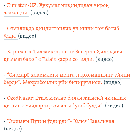
-
Zimiston-UZ. Ҳукумат чиқиндидан чироқ
ясамоқчи.
(видео)
-
Олмалиқда ҳиндистонлик уч ишчи том босиб
ўлди.
(видео)
-
Каримова-Тиллаевларнинг Беверли Ҳиллздаги
қимматбаҳо Le Palais қасри сотилди.
(видео)
-
“Сирдарё ҳокимлиги менга наркоманнинг уйини
берди”. Меҳрибонлик уйи битирувчиси.
(видео)
-
OzodNazar: Етим қизлар билан жинсий яқинлик
қилган амалдорлар жазони “ўтаб бўлди”.
(видео)
-
“Эримни Путин ўлдирди”- Юлия Навальная.
(видео)