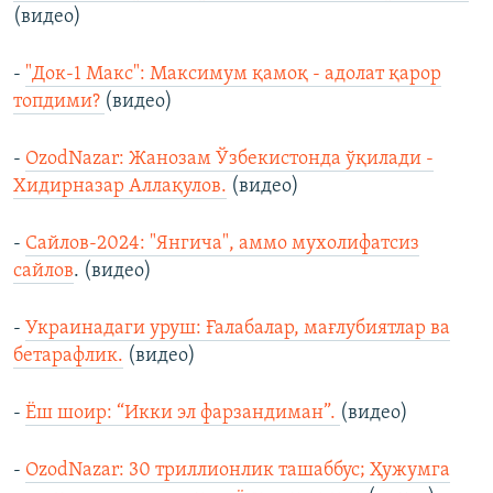
(видео)
-
"Док-1 Макс": Максимум қамоқ - адолат қарор
топдими?
(видео)
-
OzodNazar: Жанозам Ўзбекистонда ўқилади -
Хидирназар Аллақулов.
(видео)
-
Сайлов-2024: "Янгича", аммо мухолифатсиз
сайлов
. (видео)
-
Украинадаги уруш: Ғалабалар, мағлубиятлар ва
бетарафлик.
(видео)
-
Ёш шоир: “Икки эл фарзандиман”.
(видео)
-
OzodNazar: 30 триллионлик ташаббус; Ҳужумга