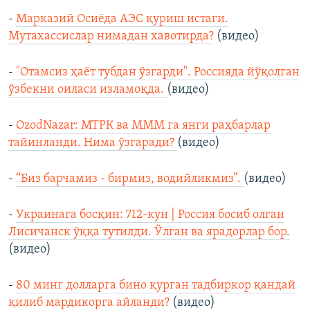
-
Марказий Осиёда АЭС қуриш истаги.
Мутахассислар нимадан хавотирда?
(видео)
-
"Отамсиз ҳаёт тубдан ўзгарди". Россияда йўқолган
ўзбекни оиласи изламоқда.
(видео)
-
OzodNazar: МТРК ва МММ га янги раҳбарлар
тайинланди. Нима ўзгаради?
(видео)
-
“Биз барчамиз - бирмиз, водийликмиз”.
(видео)
-
Украинага босқин: 712-кун | Россия босиб олган
Лисичанск ўққа тутилди. Ўлган ва ярадорлар бор.
(видео)
-
80 минг долларга бино қурган тадбиркор қандай
қилиб мардикорга айланди?
(видео)