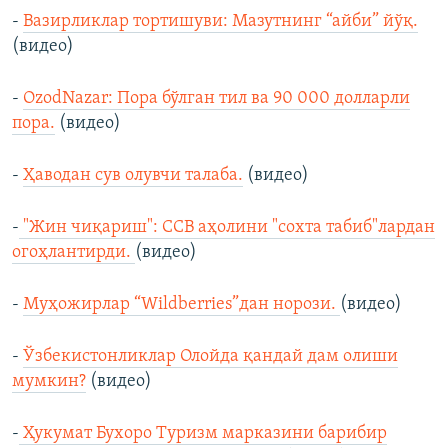
-
Вазирликлар тортишуви: Мазутнинг “айби” йўқ.
(видео)
-
OzodNazar: Пора бўлган тил ва 90 000 долларли
пора.
(видео)
-
Ҳаводан сув олувчи талаба.
(видео)
-
"Жин чиқариш": ССВ аҳолини "сохта табиб"лардан
огоҳлантирди.
(видео)
-
Муҳожирлар “Wildberries”дан норози.
(видео)
-
Ўзбекистонликлар Олойда қандай дам олиши
мумкин?
(видео)
-
Ҳукумат Бухоро Туризм марказини барибир