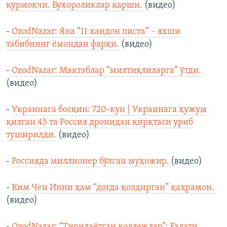
қурмоқчи. Бухороликлар қарши.
(видео)
-
OzodNazar: Яна “11 хандон писта” – яхши
табибнинг ёмондан фарқи.
(видео)
-
OzodNazar: Мактаблар “милтиқлиларга” ўтди.
(видео)
-
Украинага босқин: 720-кун | Украинага ҳужум
қилган 45 та Россия дронидан қирқтаси уриб
туширилди.
(видео)
-
Россияда миллионер бўлган муҳожир.
(видео)
-
Ким Чен Инни ҳам “доғда қолдирган” қаҳрамон.
(видео)
-
OzodNazar: “Тирилаётган коллежлар”; Ғалати