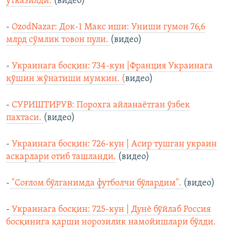
ўтказилди.
(видео)
-
OzodNazar: Док-1 Макс иши: Униши гумон 76,6
млрд сўмлик товон пули.
(видео)
-
Украинага босқин: 734-кун |Франция Украинага
қўшин жўнатиши мумкин. (
видео)
-
СУРИШТИРУВ: Порохга айланаётган ўзбек
пахтаси.
(видео)
-
Украинага босқин: 726-кун | Асир тушган украин
аскарлари отиб ташланди.
(видео)
-
"Соғлом бўлганимда футболчи бўлардим".
(видео)
-
Украинага босқин: 725-кун | Дунё бўйлаб Россия
босқинига қарши норозилик намойишлари бўлди.