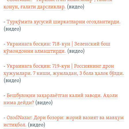
қонун, ғалати дарсликлар.
(видео)
-
Турқўмита хусусий ширкатларни огоҳлантирди.
(видео)
-
Украинага босқин: 718-кун | Зеленский бош
қўмондонни алмаштирди.
(видео)
-
Украинага босқин: 719-кун | Россиянинг дрон
ҳужумлари. 7 киши, жумладан, 3 бола ҳалок бўлди.
(видео)
-
Бешбулоқни заҳарлаётган калий заводи. Аҳоли
нима дейди?
(видео)
-
OzodNazar: Дори бозори: жорий вазият ва мавҳум
истиқбол.
(видео)