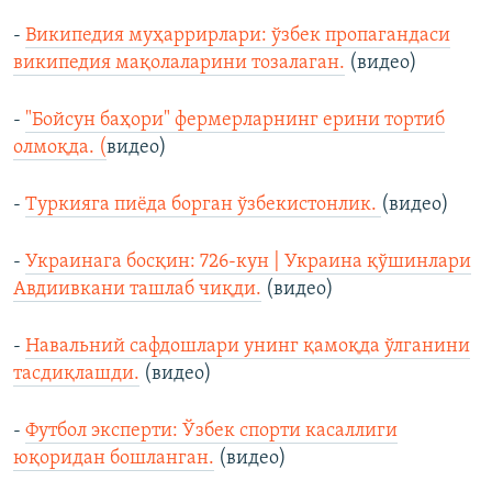
-
Википедия муҳаррирлари: ўзбек пропагандаси
википедия мақолаларини тозалаган.
(видео)
-
"Бойсун баҳори" фермерларнинг ерини тортиб
олмоқда. (
видео)
-
Туркияга пиёда борган ўзбекистонлик.
(видео)
-
Украинага босқин: 726-кун | Украина қўшинлари
Авдиивкани ташлаб чиқди.
(видео)
-
Навальний сафдошлари унинг қамоқда ўлганини
тасдиқлашди.
(видео)
-
Футбол эксперти: Ўзбек спорти касаллиги
юқоридан бошланган.
(видео)