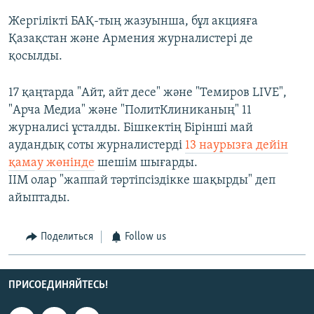
Жергілікті БАҚ-тың жазуынша, бұл акцияға
Қазақстан және Армения журналистері де
қосылды.
17 қаңтарда "Айт, айт десе" және "Темиров LIVE",
"Арча Медиа" және "ПолитКлиниканың" 11
журналисі ұсталды. Бішкектің Бірінші май
аудандық соты журналистерді
13 наурызға дейін
қамау жөнінде
шешім шығарды.
ІІМ олар "жаппай тәртіпсіздікке шақырды" деп
айыптады.
Поделиться
Follow us
ПРИСОЕДИНЯЙТЕСЬ!