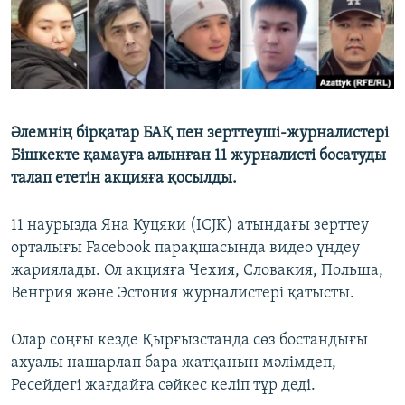
Әлемнің бірқатар БАҚ пен зерттеуші-журналистері
Бішкекте қамауға алынған 11 журналисті босатуды
талап ететін акцияға қосылды.
11 наурызда Яна Куцяки (ICJK) атындағы зерттеу
орталығы Facebook парақшасында видео үндеу
жариялады. Ол акцияға Чехия, Словакия, Польша,
Венгрия және Эстония журналистері қатысты.
Олар соңғы кезде Қырғызстанда сөз бостандығы
ахуалы нашарлап бара жатқанын мәлімдеп,
Ресейдегі жағдайға сәйкес келіп тұр деді.