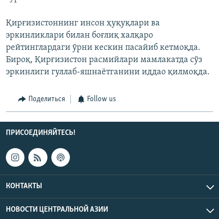
Қирғизистоннинг инсон ҳуқуқлари ва
эркинликлари билан боғлиқ халқаро
рейтинглардаги ўрни кескин пасайиб кетмоқда.
Бироқ, Қирғизистон расмийлари мамлакатда сўз
эркинлиги гуллаб-яшнаётганини иддао қилмоқда.
Поделиться
Follow us
ПРИСОЕДИНЯЙТЕСЬ!
КОНТАКТЫ
НОВОСТИ ЦЕНТРАЛЬНОЙ АЗИИ