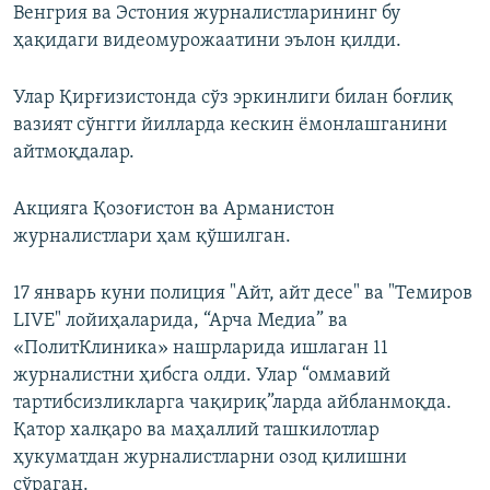
Венгрия ва Эстония журналистларининг бу
ҳақидаги видеомурожаатини эълон қилди.
Улар Қирғизистонда сўз эркинлиги билан боғлиқ
вазият сўнгги йилларда кескин ёмонлашганини
айтмоқдалар.
Акцияга Қозоғистон ва Арманистон
журналистлари ҳам қўшилган.
17 январь куни полиция "Айт, айт десе" ва "Темиров
LIVE" лойиҳаларида, “Арча Медиа” ва
«ПолитКлиника» нашрларида ишлаган 11
журналистни ҳибсга олди. Улар “оммавий
тартибсизликларга чақириқ”ларда айбланмоқда.
Қатор халқаро ва маҳаллий ташкилотлар
ҳукуматдан журналистларни озод қилишни
сўраган.