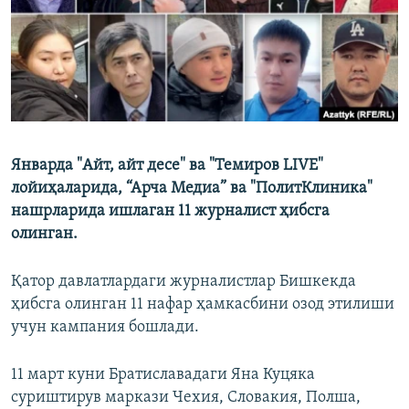
Январда "Айт, айт десе" ва "Темиров LIVE"
лойиҳаларида, “Арча Медиа” ва "ПолитКлиника"
нашрларида ишлаган 11 журналист ҳибсга
олинган.
Қатор давлатлардаги журналистлар Бишкекда
ҳибсга олинган 11 нафар ҳамкасбини озод этилиши
учун кампания бошлади.
11 март куни Братиславадаги Яна Куцяка
суриштирув маркази Чехия, Словакия, Полша,