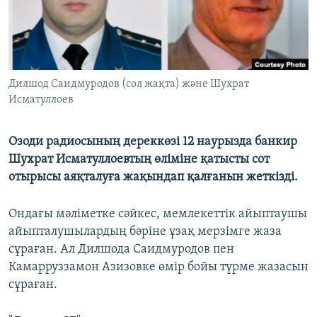
Дилшод Саидмуродов (сол жақта) және Шухрат
Исматуллоев
Озоди радиосының дереккөзі 12 наурызда банкир
Шухрат Исматуллоевтың өліміне қатысты сот
отырысы аяқталуға жақындап қалғанын жеткізді.
Ондағы мәліметке сәйкес, мемлекеттік айыптаушы
айыпталушылардың бәріне ұзақ мерзімге жаза
сұраған. Ал Дилшода Саидмуродов пен
Камарруззамон Азизовке өмір бойы түрме жазасын
сұраған.