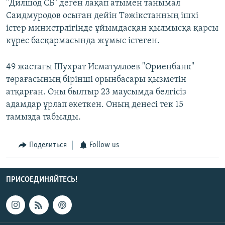
"Дилшод СБ" деген лақап атымен танымал
Саидмуродов осыған дейін Тәжікстанның ішкі
істер министрлігінде ұйымдасқан қылмысқа қарсы
күрес басқармасында жұмыс істеген.
49 жастағы Шухрат Исматуллоев "Ориенбанк"
төрағасының бірінші орынбасары қызметін
атқарған. Оны былтыр 23 маусымда белгісіз
адамдар ұрлап әкеткен. Оның денесі тек 15
тамызда табылды.
Поделиться
Follow us
ПРИСОЕДИНЯЙТЕСЬ!