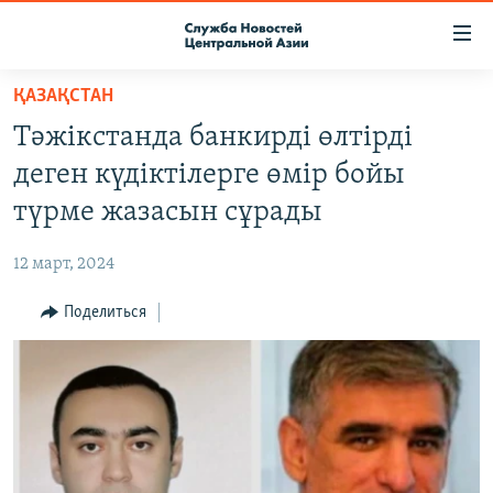
Ссылки
доступа
Вернуться
ҚАЗАҚСТАН
к
О ПРОЕКТЕ
Тәжікстанда банкирді өлтірді
основному
ПОДПИСКА
содержанию
деген күдіктілерге өмір бойы
КОНТАКТЫ
Вернутся
түрме жазасын сұрады
к
RFE/RL ДИРЕКТ
главной
12 март, 2024
НАСТОЯЩЕЕ ВРЕМЯ
навигации
Вернутся
Поделиться
МИГРАНТ МЕДИА
к
поиску